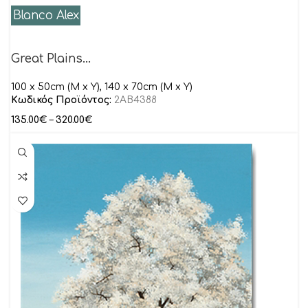
Blanco Alex
Great Plains…
100 x 50cm (M x Y), 140 x 70cm (M x Y)
Κωδικός Προϊόντος:
2AB4388
135.00
€
–
320.00
€