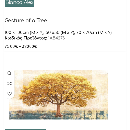
Blanco Alex
Gesture of a Tree…
100 x 100cm (M x Y), 50 x50 (M x Y), 70 x 70cm (M x Y)
Κωδικός Προϊόντος:
1AB4273
75.00
€
–
320.00
€