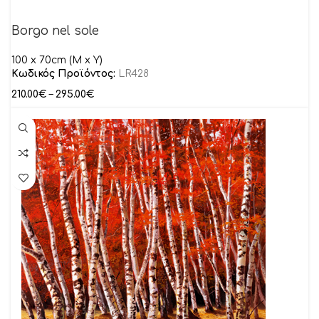
Borgo nel sole
100 x 70cm (M x Y)
Κωδικός Προϊόντος:
LR428
210.00
€
–
295.00
€