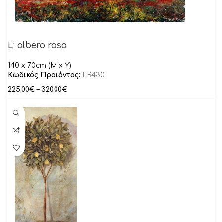
L’ albero rosa
140 x 70cm (M x Y)
Κωδικός Προϊόντος:
LR430
225.00
€
–
320.00
€