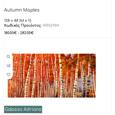
Autumn Maples
138 x 48 (M x Y)
Κωδικός Προϊόντος:
4RN2984
180.00
€
–
282.00
€
Galasso Adriano