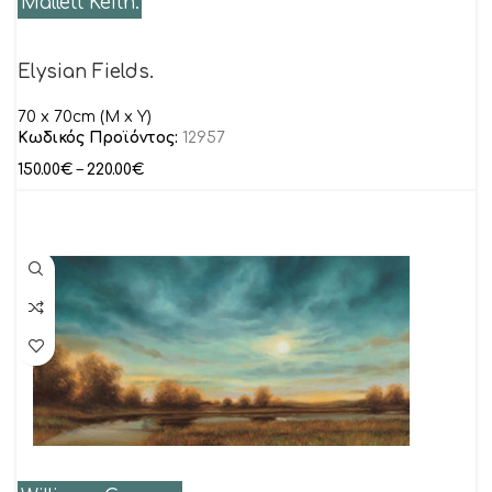
Mallett Keith.
Elysian Fields.
70 x 70cm (M x Y)
Κωδικός Προϊόντος:
12957
150.00
€
–
220.00
€