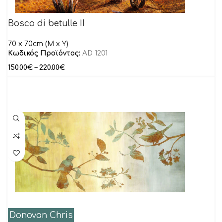
Bosco di betulle II
70 x 70cm (M x Y)
Κωδικός Προϊόντος:
AD 1201
150.00
€
–
220.00
€
Donovan Chris