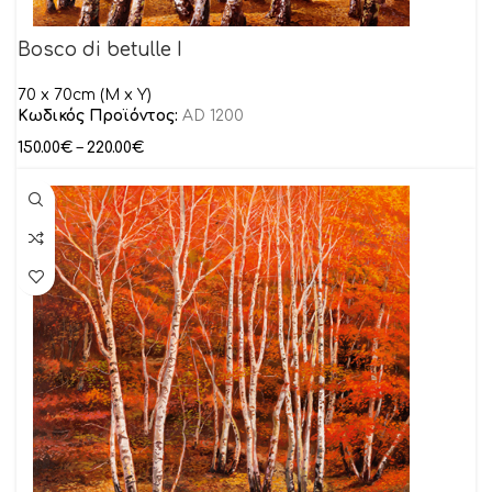
Bosco di betulle I
70 x 70cm (M x Y)
Κωδικός Προϊόντος:
AD 1200
150.00
€
–
220.00
€