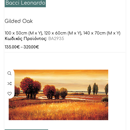
Bacci Leonardo
Gilded Oak
100 x 50cm (M x Y), 120 x 60cm (M x Y), 140 x 70cm (M x Y)
Κωδικός Προϊόντος:
BA2935
135.00
€
–
320.00
€