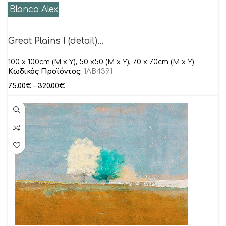
Blanco Alex
Great Plains I (detail)…
100 x 100cm (M x Y), 50 x50 (M x Y), 70 x 70cm (M x Y)
Κωδικός Προϊόντος:
1AB4391
75.00
€
–
320.00
€