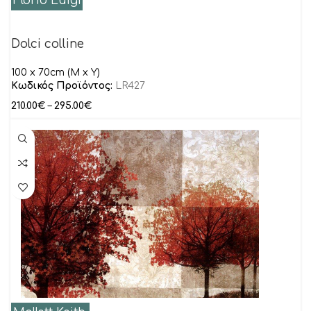
Florio Luigi
Dolci colline
100 x 70cm (M x Y)
Κωδικός Προϊόντος:
LR427
210.00
€
–
295.00
€