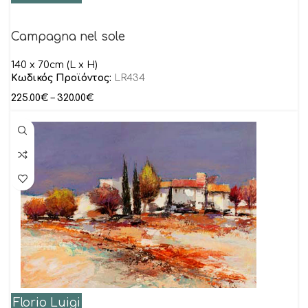
Campagna nel sole
140 x 70cm (L x H)
Κωδικός Προϊόντος:
LR434
225.00
€
–
320.00
€
Florio Luigi