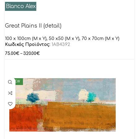
Blanco Alex
Great Plains II (detail)
100 x 100cm (M x Y), 50 x50 (M x Y), 70 x 70cm (M x Y)
Κωδικός Προϊόντος:
1AB4392
75.00
€
–
320.00
€
NEW