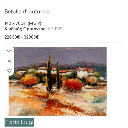
Betulle d’ autunno
140 x 70cm (M x Y)
Κωδικός Προϊόντος:
AD 1199
225.00
€
–
320.00
€
Florio Luigi