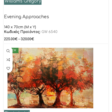
Williams Gregory
Evening Approaches
140 x 70cm (M x Y)
Κωδικός Προϊόντος:
GW 6540
225.00
€
–
320.00
€
NEW