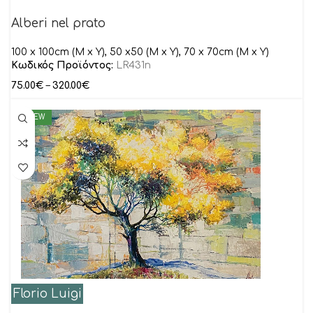
Alberi nel prato
100 x 100cm (M x Y), 50 x50 (M x Y), 70 x 70cm (M x Y)
Κωδικός Προϊόντος:
LR431n
75.00
€
–
320.00
€
NEW
Florio Luigi