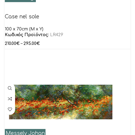
Case nel sole
100 x 70cm (M x Y)
Κωδικός Προϊόντος:
LR429
210.00
€
–
295.00
€
Messely Johan