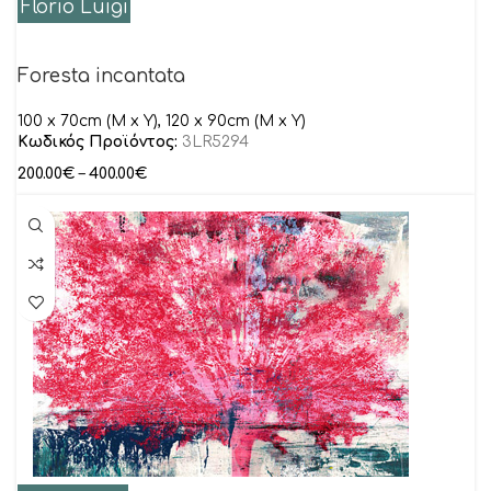
Florio Luigi
Foresta incantata
100 x 70cm (M x Y), 120 x 90cm (M x Y)
Κωδικός Προϊόντος:
3LR5294
200.00
€
–
400.00
€