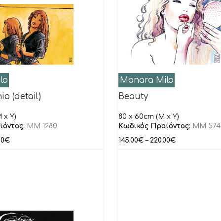
lo
Manara Milo
io (detail)
Beauty
 x Y)
80 x 60cm (M x Y)
ϊόντος:
MM 1280
Κωδικός Προϊόντος:
MM 574
00
€
145.00
€
–
220.00
€