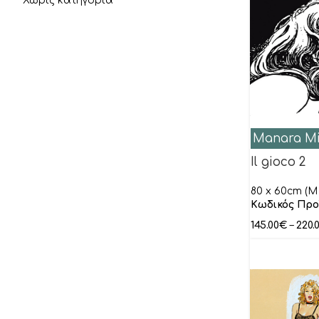
Χωρίς κατηγορία
Manara Mi
Il gioco 2
80 x 60cm (M 
Κωδικός Προ
145.00
€
–
220.