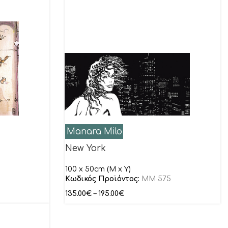
Manara Milo
New York
100 x 50cm (M x Y)
Κωδικός Προϊόντος:
MM 575
135.00
€
–
195.00
€