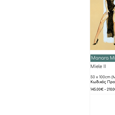
Manara Mi
Miele II
50 x 100cm (M
Κωδικός Προ
145.00
€
–
210.0