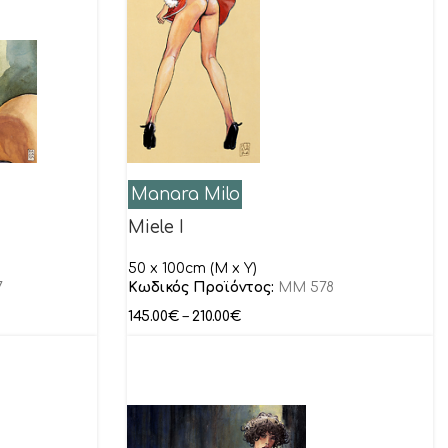
Manara Milo
Miele I
50 x 100cm (M x Y)
7
Κωδικός Προϊόντος:
MM 578
145.00
€
–
210.00
€