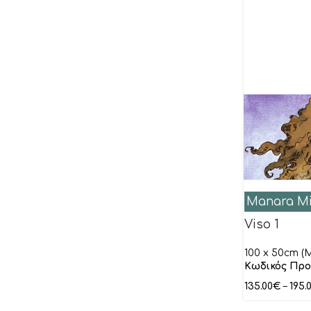
Allaire Lydie
Alma-Tadema
Amrhein Elvira
Anonymous
Antonio di Viccaro
Armgart Rose Richter
ARVEE
Assaf Frank
Aubonne Isabelle
Manara Mi
Bacci Leonardo
Viso 1
Bak Karol
100 x 50cm (M
Ball Veronique
Κωδικός Προ
Banerjee Ishita
135.00
€
–
195.
Barthez Gabor