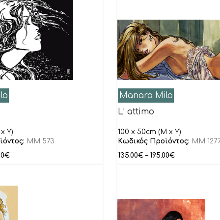
lo
Manara Milo
L’ attimo
x Y)
100 x 50cm (M x Y)
ϊόντος:
MM 573
Κωδικός Προϊόντος:
MM 127
00
€
135.00
€
–
195.00
€