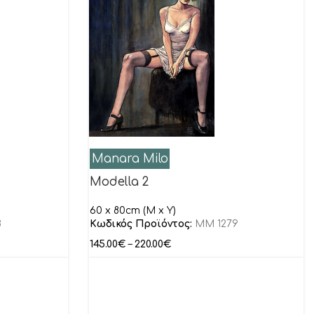
Manara Milo
Modella 2
60 x 80cm (M x Y)
8
Κωδικός Προϊόντος:
MM 1279
145.00
€
–
220.00
€