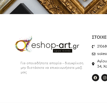
Boldini G.
Bonnet Sophie
Bosboom Leon
Brown Dalton
Burke Tyler
ΣΤΟΙΧΕ
Butcher Dave
21068
Cadoret Virginie
sales
Camargo
Αγίου
Για οποιαδήποτε απορία – διευκρίνιση
Candon Frederick
34, Χ
μην διστάσετε να επικοινωνήσετε μαζί
μας
Carter Brian
Casaro Renato
Cazal Cedric
Ceccarelli Laura
Censini Giuliano