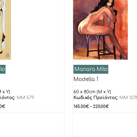
lo
Manara Milo
Modella 1
 x Y)
60 x 80cm (M x Y)
ϊόντος:
MM 579
Κωδικός Προϊόντος:
MM 127
0
€
145.00
€
–
220.00
€