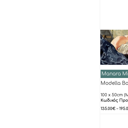
Manara Mi
Modella B
100 x 50cm (M
Κτενίδης Λάζαρος
Κωδικός Προ
Ξένοι Ζωγράφοι
135.00
€
–
195.
Aeffner Thomas
Alba Andreas