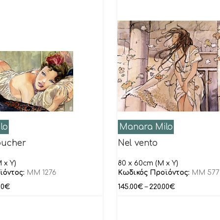
lo
Manara Milo
oucher
Nel vento
 x Y)
80 x 60cm (M x Y)
ϊόντος:
MM 1276
Κωδικός Προϊόντος:
MM 577
00
€
145.00
€
–
220.00
€