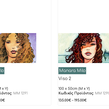
lo
Manara Milo
Viso 2
 x Y)
100 x 50cm (M x Y)
ϊόντος:
MM 1291
Κωδικός Προϊόντος:
MM 129
00
€
135.00
€
–
195.00
€