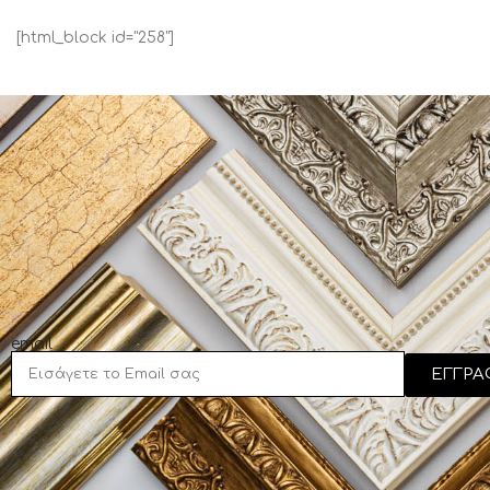
Bassetti Andrea
[html_block id="258"]
Baxter Jered
Becam
Behrens Howard
Beklan
Benjamin
Bennett Paul
Benson Pierre
Berenhoilz Richard
Bernard Anne
email
Biddle Trish
ΕΓΓΡΑ
Blake Lindsay
Blanco Alex
Blondel Sandrine