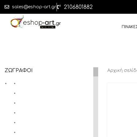
2106801882
sales@eshop-art.gr
ΠΙΝΑΚΕ
ΖΩΓΡΑΦΟΙ
Αρχική σελί