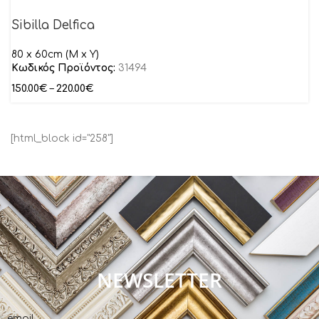
Sibilla Delfica
80 x 60cm (M x Y)
Κωδικός Προϊόντος:
31494
150.00
€
–
220.00
€
[html_block id="258"]
NEWSLETTER
email