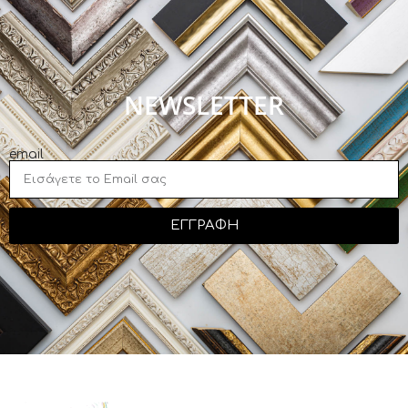
NEWSLETTER
email
ΕΓΓΡΑΦΗ