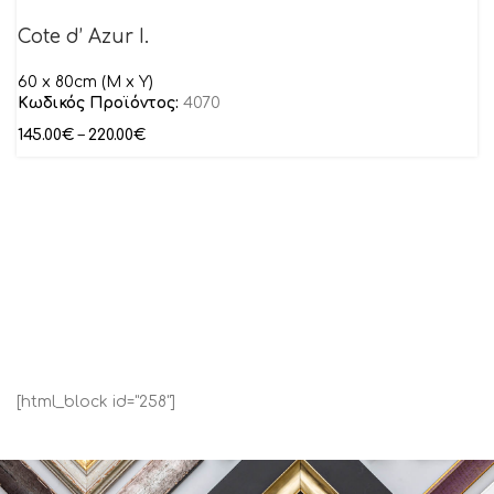
Cote d’ Azur I.
60 x 80cm (M x Y)
Κωδικός Προϊόντος:
4070
145.00
€
–
220.00
€
[html_block id="258"]