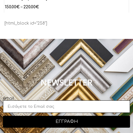
150.00
€
–
220.00
€
[html_block id="258"]
NEWSLETTER
email
ΕΓΓΡΑΦΗ