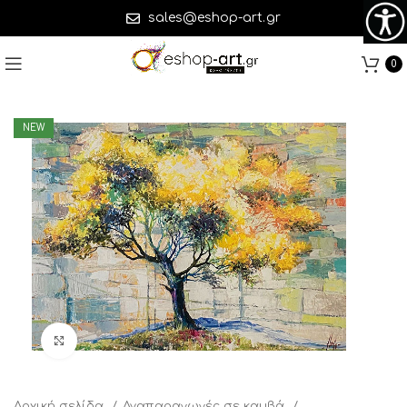
sales@eshop-art.gr
0
NEW
Click to enlarge
Αρχική σελίδα
Αναπαραγωγές σε καμβά