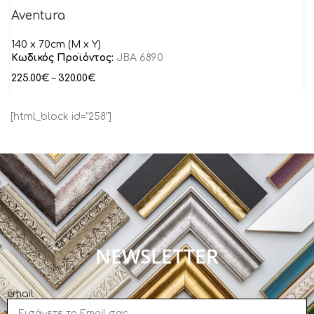
Aventura
140 x 70cm (M x Y)
Κωδικός Προϊόντος:
JBA 6890
225.00
€
–
320.00
€
[html_block id="258"]
NEWSLETTER
email