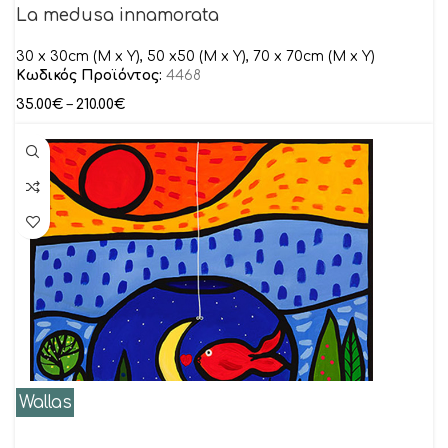
La medusa innamorata
30 x 30cm (M x Y), 50 x50 (M x Y), 70 x 70cm (M x Y)
Κωδικός Προϊόντος:
4468
35.00
€
–
210.00
€
Wallas