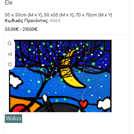
Ele
30 x 30cm (M x Y), 50 x50 (M x Y), 70 x 70cm (M x Y)
Κωδικός Προϊόντος:
4464
35.00
€
–
210.00
€
Wallas