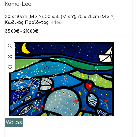
Kama-Leo
30 x 30cm (M x Y), 50 x50 (M x Y), 70 x 70cm (M x Y)
Κωδικός Προϊόντος:
4466
35.00
€
–
210.00
€
Wallas