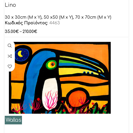
Lino
30 x 30cm (M x Y), 50 x50 (M x Y), 70 x 70cm (M x Y)
Κωδικός Προϊόντος:
4463
35.00
€
–
210.00
€
Wallas