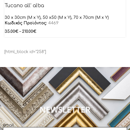
Tucano all’ alba
30 x 30cm (M x Y), 50 x50 (M x Y), 70 x 70cm (M x Y)
Κωδικός Προϊόντος:
4469
35.00
€
–
210.00
€
[html_block id="258"]
NEWSLETTER
email