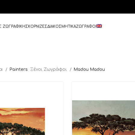
Σ ΖΩΓΡΑΦΙΚΗΣ
ΚΟΡΝΙΖΕΣ
ΔΙΑΚΟΣΜΗΤΙΚΑ
ΖΩΓΡΑΦΟΙ
δα
Painters
Ξένοι Ζωγράφοι
Madou Madou