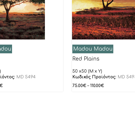
adou
Madou Madou
Red Plains
)
50 x50 (M x Y)
ϊόντος:
MD 5494
Κωδικός Προϊόντος:
MD 549
€
75.00
€
–
110.00
€