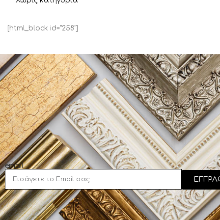
Χωρίς κατηγορία
[html_block id="258"]
email
ΕΓΓΡΑ