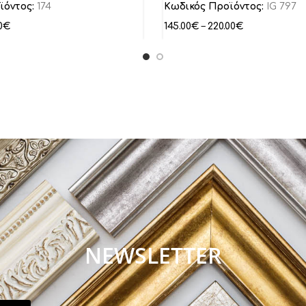
ϊόντος:
174
Κωδικός Προϊόντος:
IG 797
0
€
145.00
€
–
220.00
€
NEWSLETTER