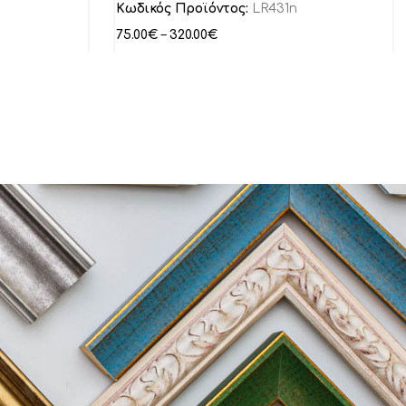
Κωδικός Προϊόντος:
LR431n
75.00
€
–
320.00
€