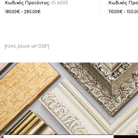
Κωδικός Προϊόντος:
IG 6005
Κωδικός Προ
180.00
€
–
285.00
€
110.00
€
–
155.0
[html_block id="258"]
email