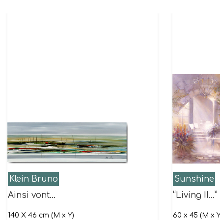
Klein Bruno
Sunshine
Ainsi vont…
“Living II…”
140 X 46 cm (M x Y)
60 x 45 (M x Y