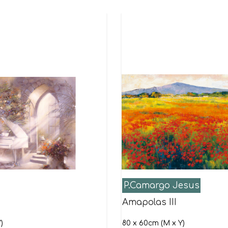
P.Camargo Jesus
Amapolas III
)
80 x 60cm (M x Y)