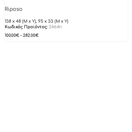
Riposo
138 x 48 (M x Y), 95 x 33 (M x Y)
Κωδικός Προϊόντος:
2464n
100.00
€
–
282.00
€