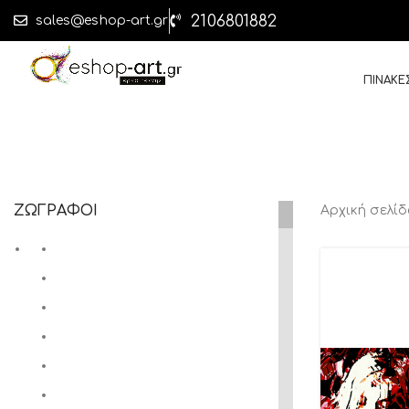
2106801882
sales@eshop-art.gr
ΠΙΝΑΚΕ
ΖΩΓΡΑΦΟΙ
Αρχική σελί