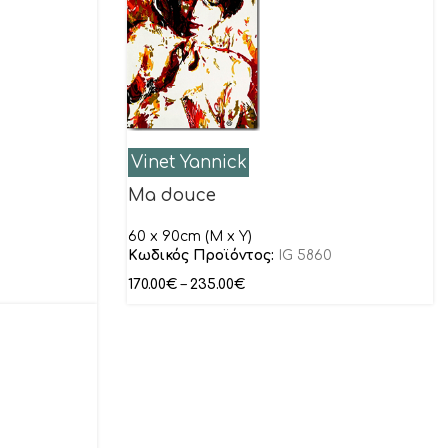
Vinet Yannick
Ma douce
60 x 90cm (M x Y)
Κωδικός Προϊόντος:
IG 5860
170.00
€
–
235.00
€