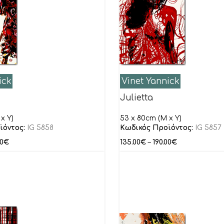
ick
Vinet Yannick
Julietta
x Y)
53 x 80cm (M x Y)
ϊόντος:
IG 5858
Κωδικός Προϊόντος:
IG 5857
00
€
135.00
€
–
190.00
€