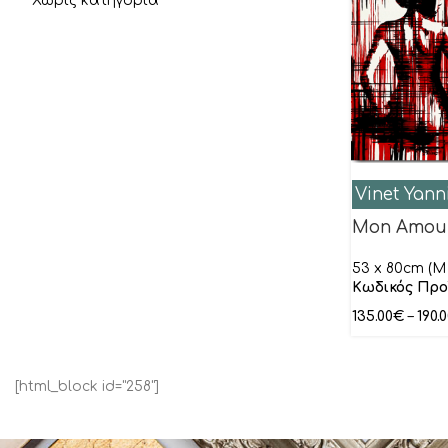
Χωρίς κατηγορία
Vinet Yann
Mon Amou
53 x 80cm (M 
Κωδικός Προ
135.00
€
–
190.
[html_block id="258"]