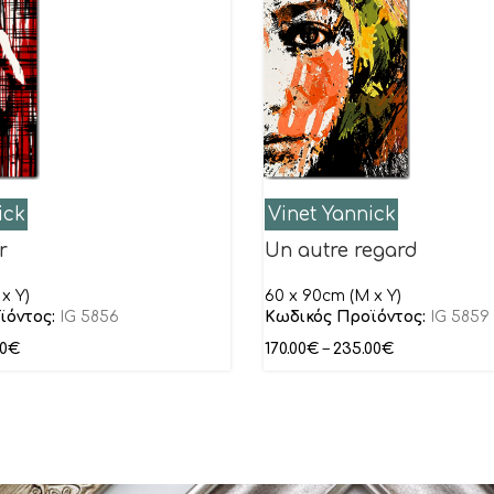
ick
Vinet Yannick
r
Un autre regard
x Y)
60 x 90cm (M x Y)
ϊόντος:
IG 5856
Κωδικός Προϊόντος:
IG 5859
00
€
170.00
€
–
235.00
€