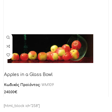
Apples in a Glass Bowl
Κωδικός Προϊόντος:
WM109
240.00
€
[html_block id="258"]