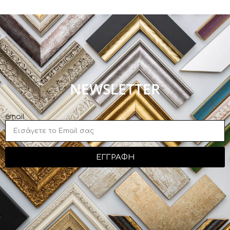
NEWSLETTER
email
ΕΓΓΡΑΦΗ