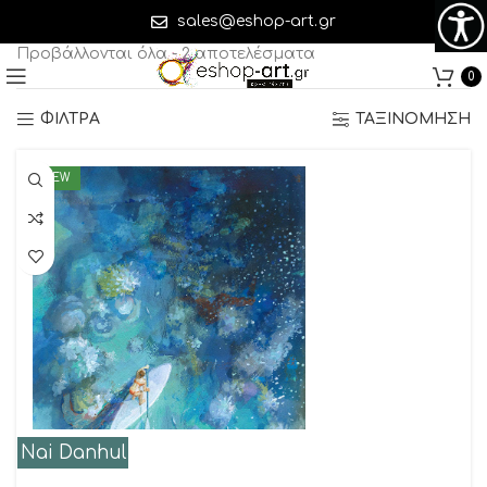
Nai Danhul
sales@eshop-art.gr
Προβάλλονται όλα - 2 αποτελέσματα
0
ΦΙΛΤΡΑ
ΤΑΞΙΝΟΜΗΣΗ
NEW
Nai Danhul