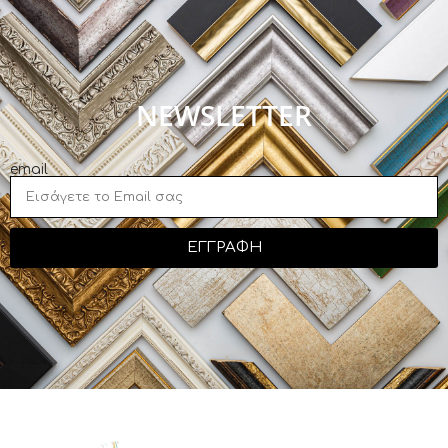
NEWSLETTER
email
ΕΓΓΡΑΦΗ