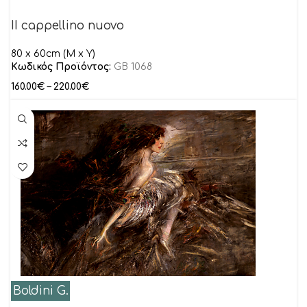
II cappellino nuovo
80 x 60cm (M x Y)
Κωδικός Προϊόντος:
GB 1068
160.00
€
–
220.00
€
Boldini G.