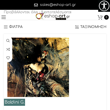
Boldini G.
sales@eshop-art.gr
Προβάλλονται όλα - 9 αποτελέσματα
0
ΦΙΛΤΡΑ
ΤΑΞΙΝΟΜΗΣΗ
Boldini G.