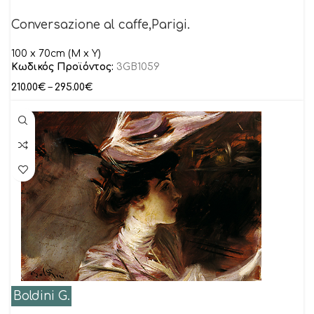
Conversazione al caffe,Parigi.
100 x 70cm (M x Y)
Κωδικός Προϊόντος:
3GB1059
210.00
€
–
295.00
€
Boldini G.