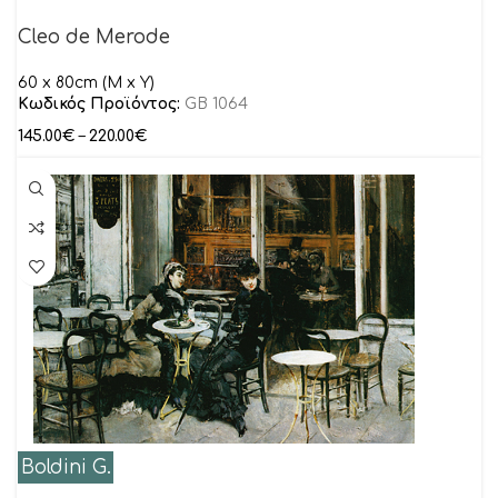
Cleo de Merode
60 x 80cm (M x Y)
Κωδικός Προϊόντος:
GB 1064
145.00
€
–
220.00
€
Boldini G.