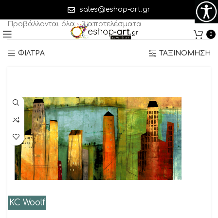
KC Woolf
sales@eshop-art.gr
Προβάλλονται όλα - 3 αποτελέσματα
0
ΦΙΛΤΡΑ
ΤΑΞΙΝΟΜΗΣΗ
KC Woolf