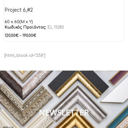
Project 6,#2
60 x 60(M x Y)
Κωδικός Προϊόντος:
EL 11280
120.00
€
–
190.00
€
[html_block id="258"]
NEWSLETTER
email