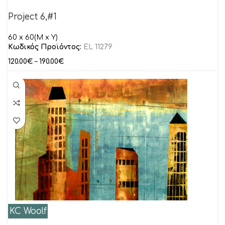
Project 6,#1
60 x 60(M x Y)
Κωδικός Προϊόντος:
EL 11279
120.00
€
–
190.00
€
KC Woolf