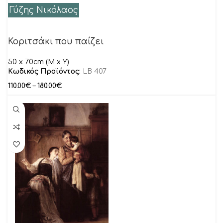
Γύζης Νικόλαος
Κοριτσάκι που παίζει
50 x 70cm (M x Y)
Κωδικός Προϊόντος:
LB 407
110.00
€
–
180.00
€