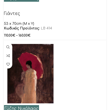
Γιάντες
53 x 70cm (M x Y)
Κωδικός Προϊόντος:
LB 414
110.00
€
–
160.00
€
Γύζης Νικόλαος