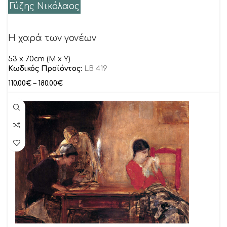
Γύζης Νικόλαος
Η χαρά των γονέων
53 x 70cm (M x Y)
Κωδικός Προϊόντος:
LB 419
110.00
€
–
180.00
€