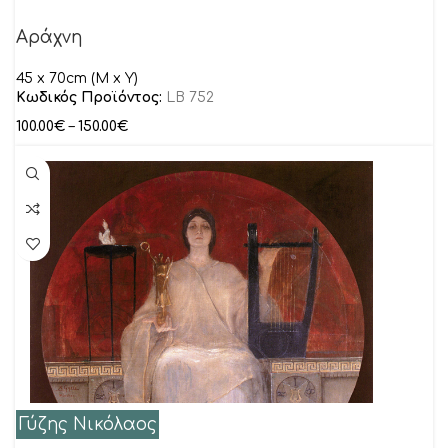
Αράχνη
45 x 70cm (M x Y)
Κωδικός Προϊόντος:
LB 752
100.00
€
–
150.00
€
Γύζης Νικόλαος