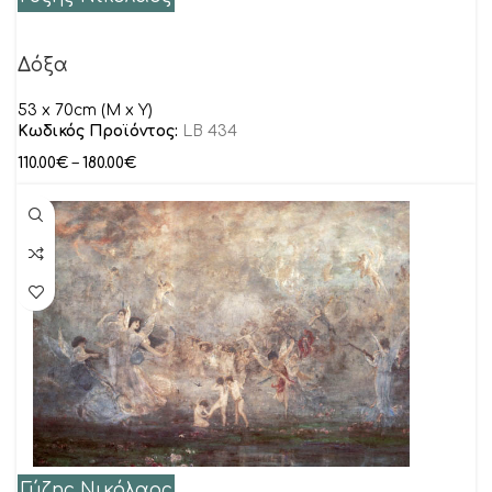
Δόξα
53 x 70cm (M x Y)
Κωδικός Προϊόντος:
LB 434
110.00
€
–
180.00
€
Γύζης Νικόλαος