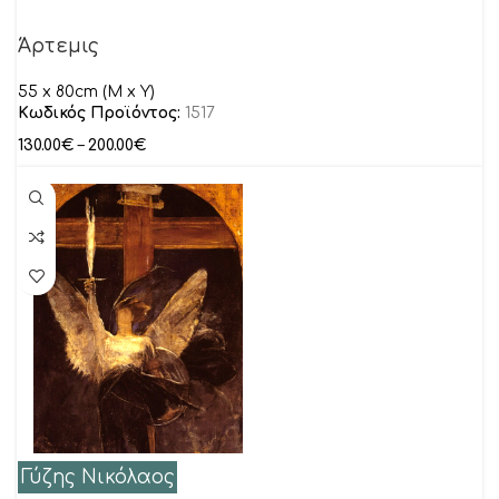
Άρτεμις
55 x 80cm (M x Y)
Κωδικός Προϊόντος:
1517
130.00
€
–
200.00
€
Γύζης Νικόλαος