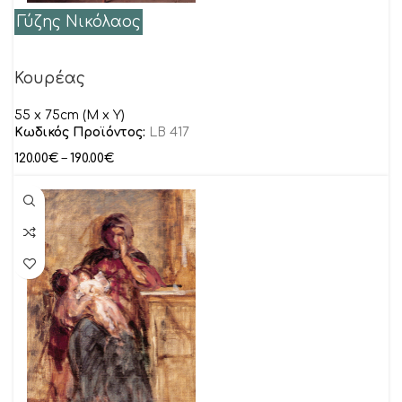
Γύζης Νικόλαος
Κουρέας
55 x 75cm (M x Y)
Κωδικός Προϊόντος:
LB 417
120.00
€
–
190.00
€