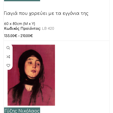
Γιαγιά που χορεύει με τα εγγόνια της
60 x 80cm (M x Y)
Κωδικός Προϊόντος:
LB 420
135.00
€
–
210.00
€
Γύζης Νικόλαος