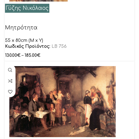
Γύζης Νικόλαος
Μητρότητα
55 x 80cm (M x Y)
Κωδικός Προϊόντος:
LB 756
130.00
€
–
185.00
€