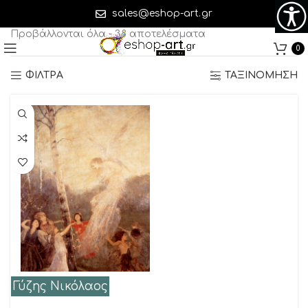
Γύζης Νικόλαος
sales@eshop-art.gr
Προβάλλονται όλα - 38 αποτελέσματα
0
ΦΙΛΤΡΑ
ΤΑΞΙΝΟΜΗΣΗ
Γύζης Νικόλαος