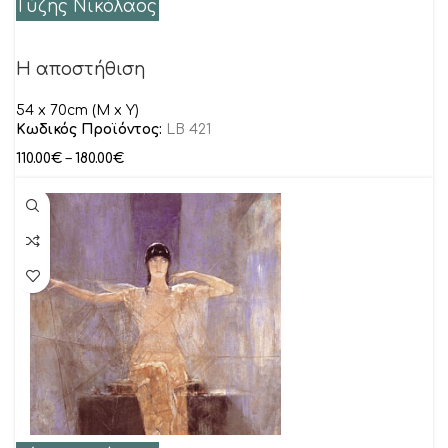
Γύζης Νικόλαος
Η αποστήθιση
54 x 70cm (M x Y)
Κωδικός Προϊόντος:
LB 421
110.00
€
–
180.00
€