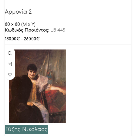
Αρμονία 2
80 x 80 (M x Y)
Κωδικός Προϊόντος:
LB 445
180.00
€
–
260.00
€
Γύζης Νικόλαος