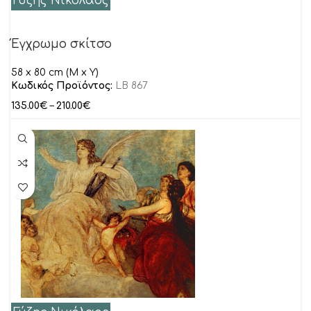
Γύζης Νικόλαος
Έγχρωμο σκίτσο
58 x 80 cm (M x Y)
Κωδικός Προϊόντος:
LB 867
135.00
€
–
210.00
€