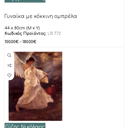
Γυναίκα με κόκκινη ομπρέλα
44 x 80cm (M x Y)
Κωδικός Προϊόντος:
LB 772
100.00
€
–
180.00
€
Γύζης Νικόλαος