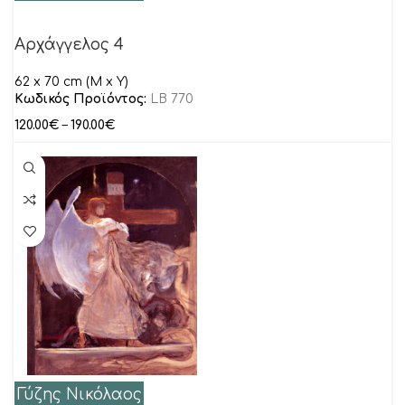
Αρχάγγελος 4
62 x 70 cm (M x Y)
Κωδικός Προϊόντος:
LB 770
120.00
€
–
190.00
€
Γύζης Νικόλαος