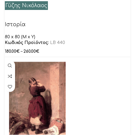
Γύζης Νικόλαος
Ιστορία
80 x 80 (M x Y)
Κωδικός Προϊόντος:
LB 440
180.00
€
–
260.00
€