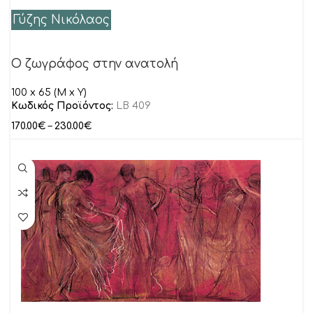
Γύζης Νικόλαος
Ο ζωγράφος στην ανατολή
100 x 65 (M x Y)
Κωδικός Προϊόντος:
LB 409
170.00
€
–
230.00
€