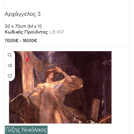
Αρχάγγελος 3
50 x 70cm (M x Y)
Κωδικός Προϊόντος:
LB 437
110.00
€
–
180.00
€
Γύζης Νικόλαος