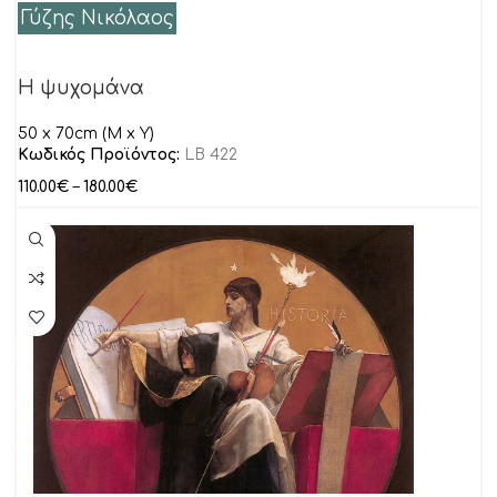
Γύζης Νικόλαος
Η ψυχομάνα
50 x 70cm (M x Y)
Κωδικός Προϊόντος:
LB 422
110.00
€
–
180.00
€