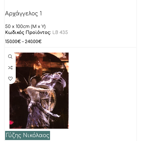
Αρχάγγελος 1
50 x 100cm (M x Y)
Κωδικός Προϊόντος:
LB 435
150.00
€
–
240.00
€
Γύζης Νικόλαος