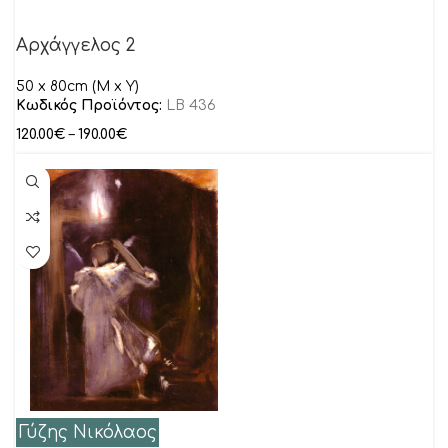
Αρχάγγελος 2
50 x 80cm (M x Y)
Κωδικός Προϊόντος:
LB 436
120.00
€
–
190.00
€
Γύζης Νικόλαος