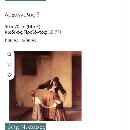
Αρχάγγελος 5
50 x 70cm (M x Y)
Κωδικός Προϊόντος:
LB 771
110.00
€
–
180.00
€
Γύζης Νικόλαος