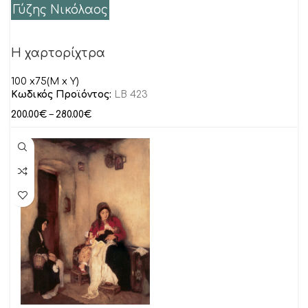
Γύζης Νικόλαος
Η χαρτορίχτρα
100 x75(M x Y)
Κωδικός Προϊόντος:
LB 423
200.00
€
–
280.00
€