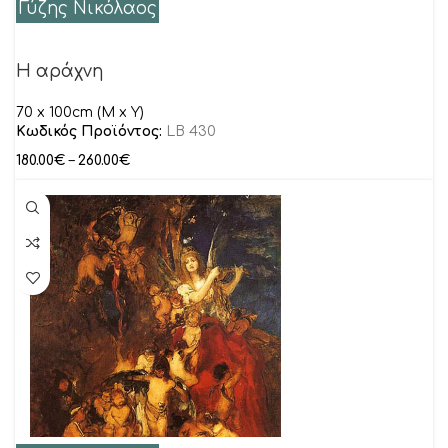
Γύζης Νικόλαος
Η αράχνη
70 x 100cm (M x Y)
Κωδικός Προϊόντος:
LB 430
180.00
€
–
260.00
€