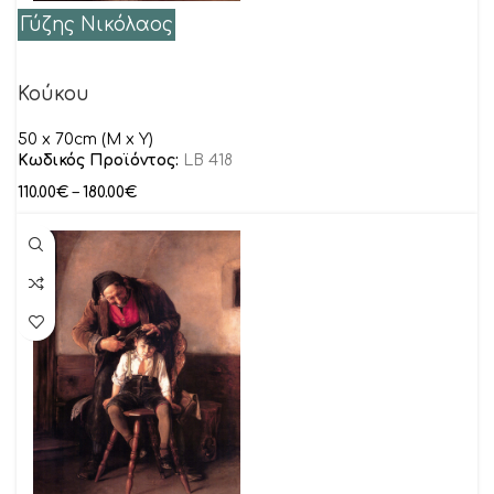
Γύζης Νικόλαος
Κούκου
50 x 70cm (M x Y)
Κωδικός Προϊόντος:
LB 418
110.00
€
–
180.00
€