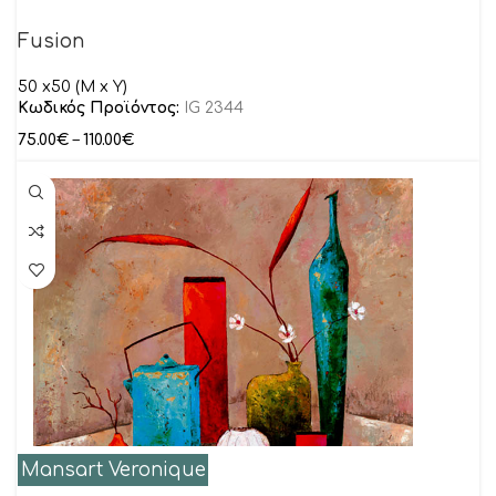
Fusion
50 x50 (M x Y)
Κωδικός Προϊόντος:
IG 2344
75.00
€
–
110.00
€
Mansart Veronique