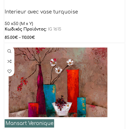
Interieur avec vase turquoise
50 x50 (M x Y)
Κωδικός Προϊόντος:
IG 1615
85.00
€
–
110.00
€
Mansart Veronique