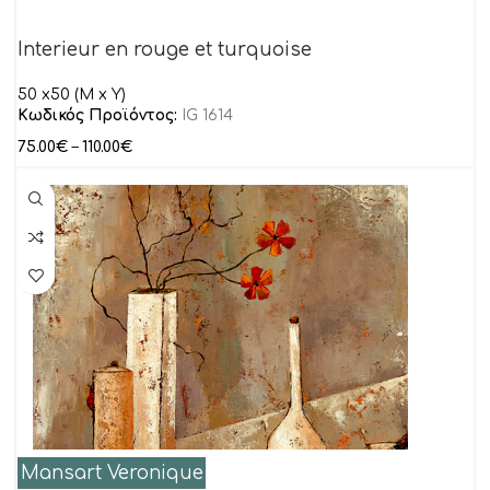
Interieur en rouge et turquoise
50 x50 (M x Y)
Κωδικός Προϊόντος:
IG 1614
75.00
€
–
110.00
€
Mansart Veronique