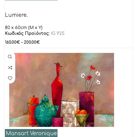
Lumiere.
80 x 60cm (M x Y)
Κωδικός Προϊόντος:
IG 925
160.00
€
–
200.00
€
Mansart Veronique