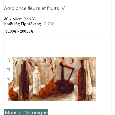
Ambiance fleurs et fruits IV
80 x 60cm (M x Y)
Κωδικός Προϊόντος:
IG 930
160.00
€
–
200.00
€
Mansart Veronique