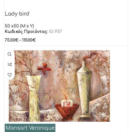
Lady bird
50 x50 (M x Y)
Κωδικός Προϊόντος:
IG 937
75.00
€
–
110.00
€
Mansart Veronique