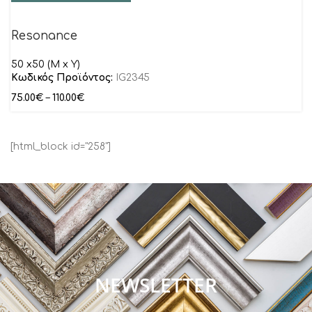
Resonance
50 x50 (M x Y)
Κωδικός Προϊόντος:
IG2345
75.00
€
–
110.00
€
[html_block id="258"]
NEWSLETTER