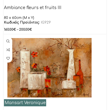
Ambiance fleurs et fruits III
80 x 60cm (M x Y)
Κωδικός Προϊόντος:
IG929
160.00
€
–
200.00
€
Mansart Veronique