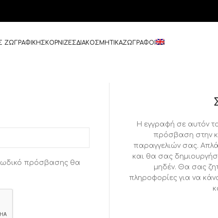
Σ ΖΩΓΡΑΦΙΚΗΣ
ΚΟΡΝΙΖΕΣ
ΔΙΑΚΟΣΜΗΤΙΚΑ
ΖΩΓΡΑΦΟΙ
Η εγγραφή σε αυτόν το
πρόσβαση στην κ
παραγγελιών σας. Απλ
και θα σας δημιουργήσ
 κωδικό πρόσβασης θα
μηδέν. Θα σας ζη
πληροφορίες για να κάν
κ