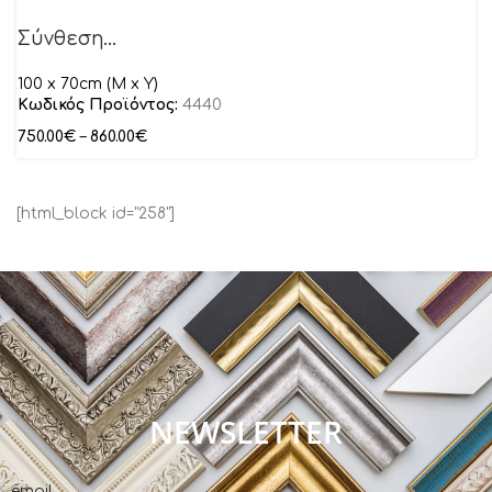
Σύνθεση…
100 x 70cm (M x Y)
Κωδικός Προϊόντος:
4440
750.00
€
–
860.00
€
[html_block id="258"]
NEWSLETTER
email