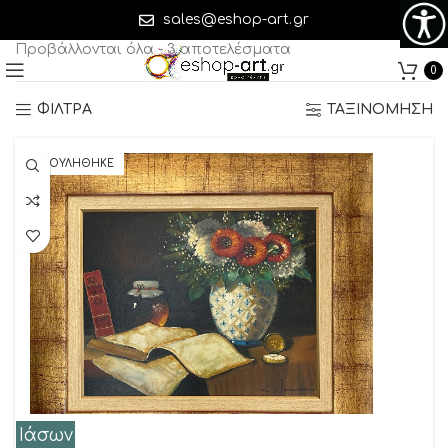
Ιάσων
sales@eshop-art.gr
Προβάλλονται όλα - 3 αποτελέσματα
0
ΦΙΛΤΡΑ
ΤΑΞΙΝΟΜΗΣΗ
ΠΟΥΛΗΘΗΚΕ
Ιάσων