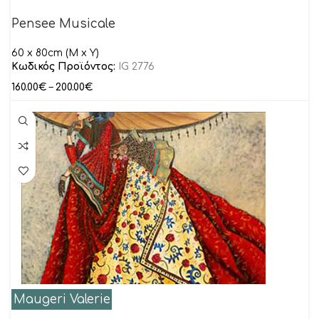
Pensee Musicale
60 x 80cm (M x Y)
Κωδικός Προϊόντος:
IG 2776
160.00
€
–
200.00
€
Maugeri Valerie