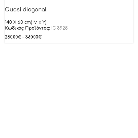
Quasi diagonal
140 X 60 cm( M x Y)
Κωδικός Προϊόντος:
IG 3925
250.00
€
–
360.00
€