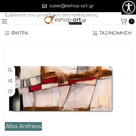
Alba Andreas
sales@eshop-art.gr
Εμφάνιση του μοναδικού αποτελέσματος
0
ΦΙΛΤΡΑ
ΤΑΞΙΝΟΜΗΣΗ
Alba Andreas