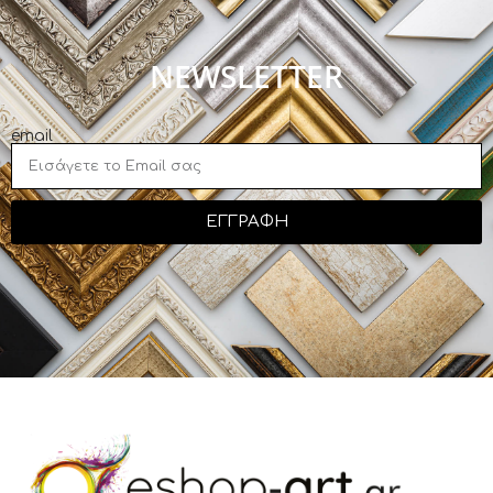
NEWSLETTER
email
ΕΓΓΡΑΦΗ