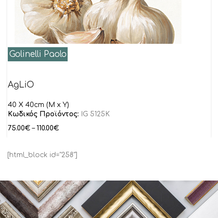
Golinelli Paolo
AgLiO
40 Χ 40cm (Μ x Υ)
Κωδικός Προϊόντος:
IG 5125K
75.00
€
–
110.00
€
[html_block id="258"]