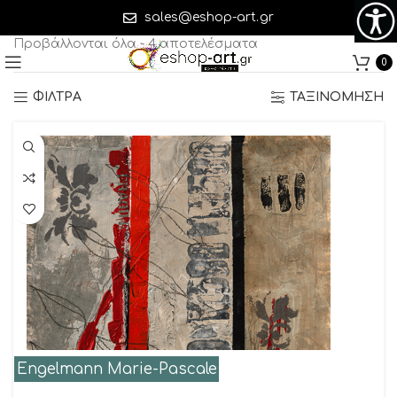
Engelmann Marie-Pascale
sales@eshop-art.gr
Προβάλλονται όλα - 4 αποτελέσματα
0
ΦΙΛΤΡΑ
ΤΑΞΙΝΟΜΗΣΗ
Engelmann Marie-Pascale