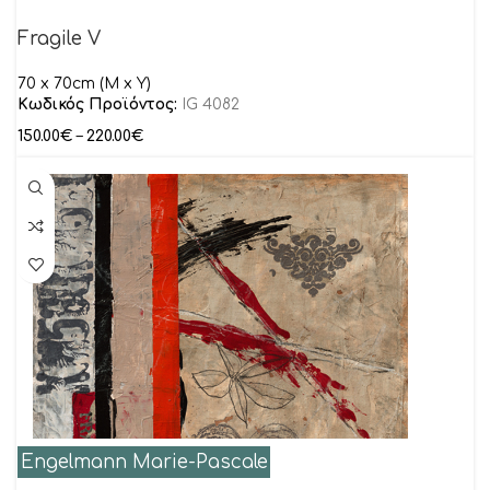
Fragile V
70 x 70cm (M x Y)
Κωδικός Προϊόντος:
IG 4082
150.00
€
–
220.00
€
Engelmann Marie-Pascale