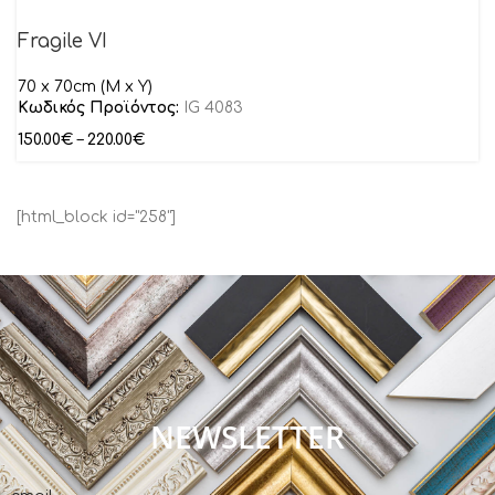
Fragile VI
70 x 70cm (M x Y)
Κωδικός Προϊόντος:
IG 4083
150.00
€
–
220.00
€
[html_block id="258"]
NEWSLETTER