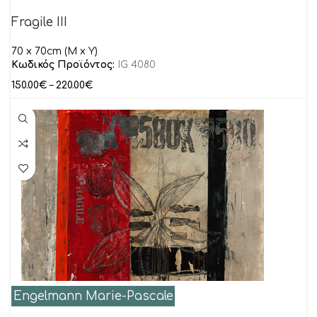
Fragile III
70 x 70cm (M x Y)
Κωδικός Προϊόντος:
IG 4080
150.00
€
–
220.00
€
Engelmann Marie-Pascale