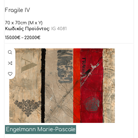
Fragile IV
70 x 70cm (M x Y)
Κωδικός Προϊόντος:
IG 4081
150.00
€
–
220.00
€
Engelmann Marie-Pascale