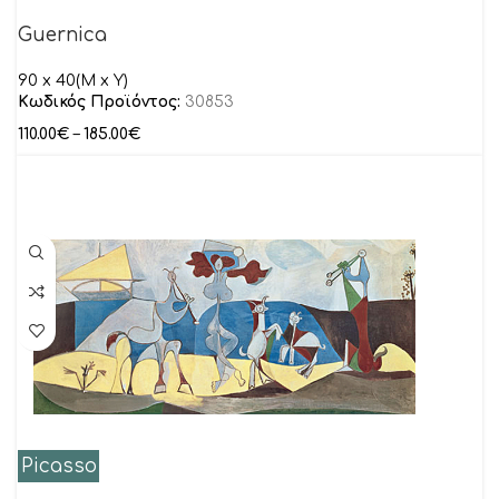
Guernica
90 x 40(M x Y)
Κωδικός Προϊόντος:
30853
110.00
€
–
185.00
€
Picasso