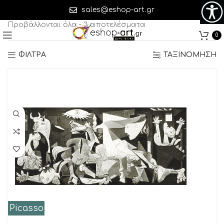
Picasso
sales@eshop-art.gr
Προβάλλονται όλα - 3 αποτελέσματα
0
ΦΙΛΤΡΑ
ΤΑΞΙΝΟΜΗΣΗ
Picasso