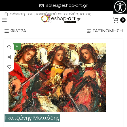
Γκατζώνης Μιλτιάδης
sales@eshop-art.gr
Εμφάνιση του μοναδικού αποτελέσματος
0
ΦΙΛΤΡΑ
ΤΑΞΙΝΟΜΗΣΗ
NEW
Γκατζώνης Μιλτιάδης