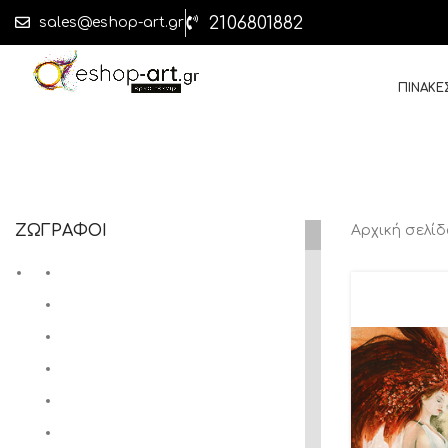
2106801882
sales@eshop-art.gr
ΠΙΝΑΚΕ
ΖΩΓΡΑΦΟΙ
Αρχική σελί