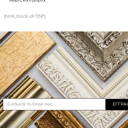
Χωρίς κατηγορία
[html_block id="258"]
email
ΕΓΓΡΑ