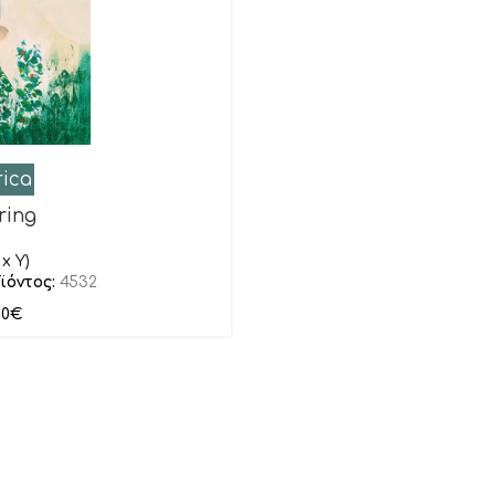
rica
ring
x Y)
ϊόντος:
4532
00
€