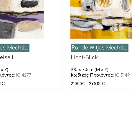
es Mechtild
Runde-Witjes Mechtild
eise I
Licht-Blick
x Y)
100 x 70cm (M x Y)
ϊόντος:
IG 4277
Κωδικός Προϊόντος:
IG 5149
0
€
210.00
€
–
295.00
€