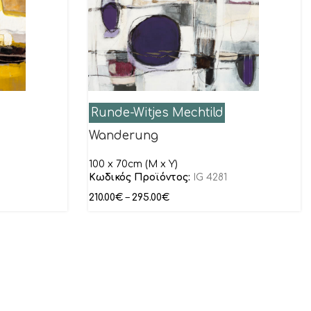
Runde-Witjes Mechtild
Wanderung
100 x 70cm (M x Y)
Κωδικός Προϊόντος:
IG 4281
210.00
€
–
295.00
€