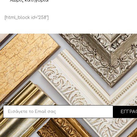
Χωρίς κατηγορία
[html_block id="258"]
email
ΕΓΓΡΑ