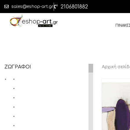
2106801882
sales@eshop-art.gr
ΠΙΝΑΚΕ
ΖΩΓΡΑΦΟΙ
Αρχική σελί