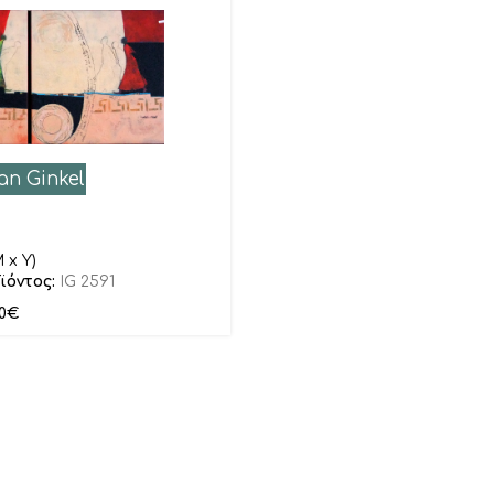
an Ginkel
 x Y)
ϊόντος:
IG 2591
0
€