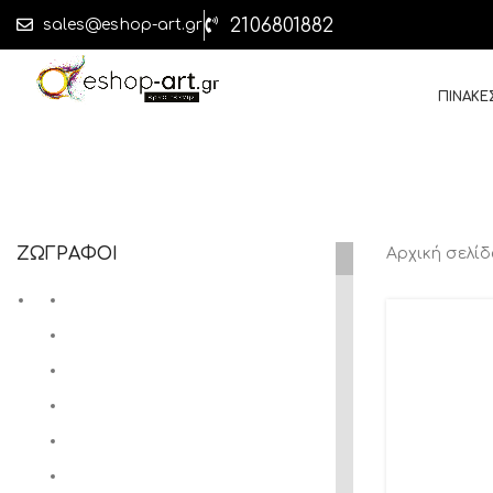
2106801882
sales@eshop-art.gr
ΠΙΝΑΚΕ
ΖΩΓΡΑΦΟΙ
Αρχική σελί