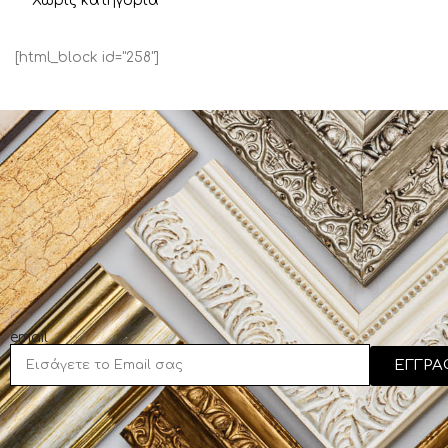
Χωρίς κατηγορία
[html_block id="258"]
email
ΕΓΓΡΑ