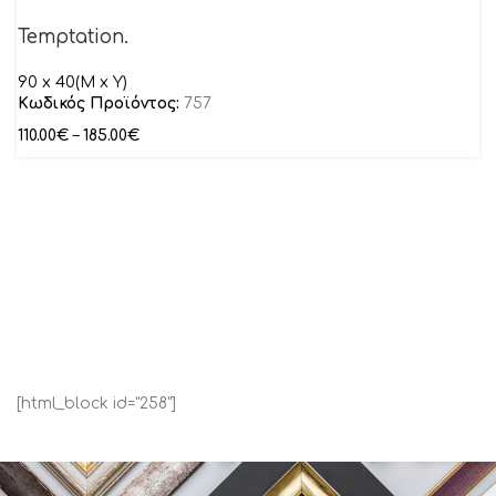
Temptation.
90 x 40(M x Y)
Κωδικός Προϊόντος:
757
110.00
€
–
185.00
€
[html_block id="258"]