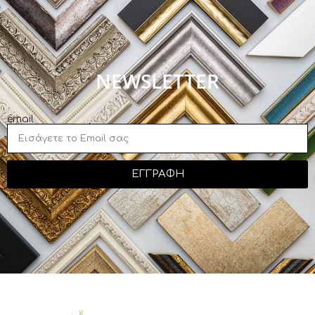
NEWSLETTER
email
ΕΓΓΡΑΦΗ