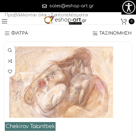
Chekirov Talantbek
sales@eshop-art.gr
Προβάλλονται όλα - 2 αποτελέσματα
0
ΦΙΛΤΡΑ
ΤΑΞΙΝΟΜΗΣΗ
Chekirov Talantbek