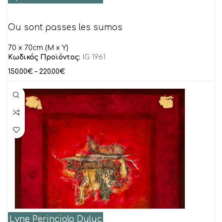
Ou sont passes les sumos
70 x 70cm (M x Y)
Κωδικός Προϊόντος:
IG 1961
150.00
€
–
220.00
€
Lyne Perinciolo Duluc