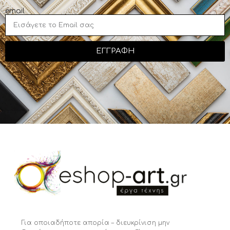
email
ΕΓΓΡΑΦΗ
Για οποιαδήποτε απορία – διευκρίνιση μην