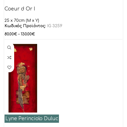
Coeur d Or I
25 x 70cm (M x Y)
Κωδικός Προϊόντος:
IG 3259
80.00
€
–
130.00
€
Lyne Perinciolo Duluc