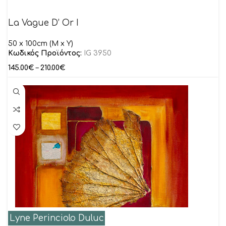
La Vague D’ Or I
50 x 100cm (M x Y)
Κωδικός Προϊόντος:
IG 3950
145.00
€
–
210.00
€
Lyne Perinciolo Duluc