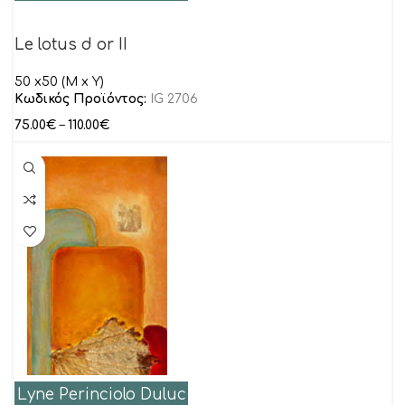
Le lotus d or II
50 x50 (M x Y)
Κωδικός Προϊόντος:
IG 2706
75.00
€
–
110.00
€
Lyne Perinciolo Duluc