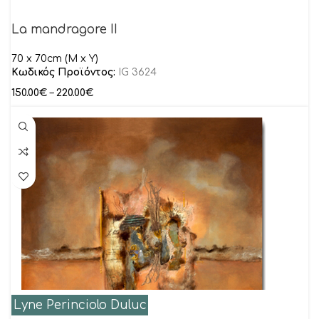
La mandragore II
70 x 70cm (M x Y)
Κωδικός Προϊόντος:
IG 3624
150.00
€
–
220.00
€
Lyne Perinciolo Duluc