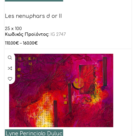
Les nenuphars d or II
25 x 100
Κωδικός Προϊόντος:
IG 2747
110.00
€
–
160.00
€
Lyne Perinciolo Duluc