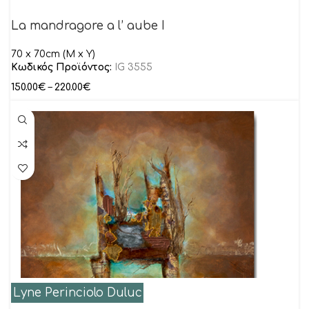
La mandragore a l’ aube I
70 x 70cm (M x Y)
Κωδικός Προϊόντος:
IG 3555
150.00
€
–
220.00
€
Lyne Perinciolo Duluc