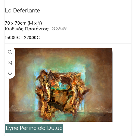
La Deferlante
70 x 70cm (M x Y)
Κωδικός Προϊόντος:
IG 3949
150.00
€
–
220.00
€
Lyne Perinciolo Duluc