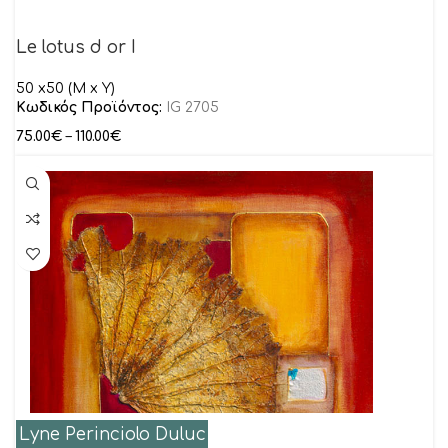
Le lotus d or I
50 x50 (M x Y)
Κωδικός Προϊόντος:
IG 2705
75.00
€
–
110.00
€
Lyne Perinciolo Duluc