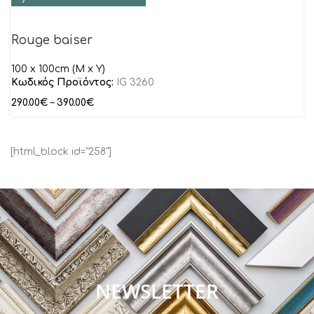
Rouge baiser
100 x 100cm (M x Y)
Κωδικός Προϊόντος:
IG 3260
290.00
€
–
390.00
€
[html_block id="258"]
NEWSLETTER