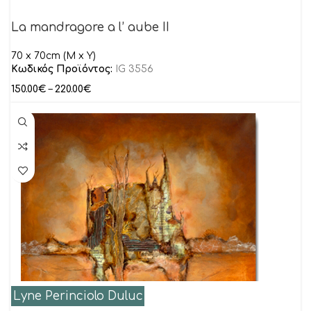
La mandragore a l’ aube II
70 x 70cm (M x Y)
Κωδικός Προϊόντος:
IG 3556
150.00
€
–
220.00
€
Lyne Perinciolo Duluc