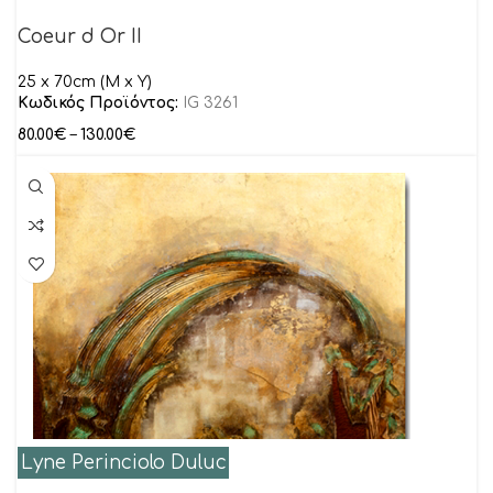
Coeur d Or II
25 x 70cm (M x Y)
Κωδικός Προϊόντος:
IG 3261
80.00
€
–
130.00
€
Lyne Perinciolo Duluc