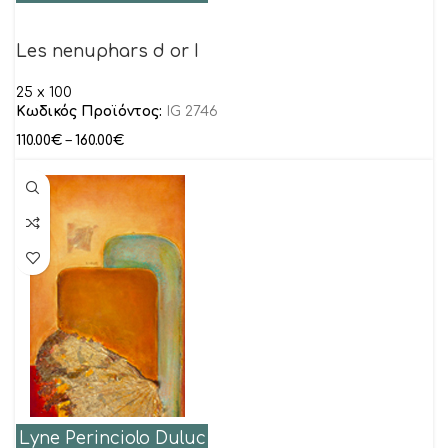
Les nenuphars d or I
25 x 100
Κωδικός Προϊόντος:
IG 2746
110.00
€
–
160.00
€
Lyne Perinciolo Duluc