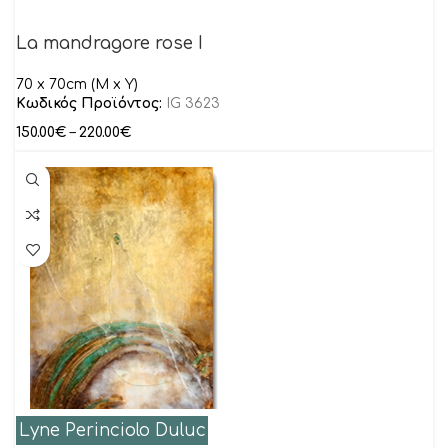
La mandragore rose I
70 x 70cm (M x Y)
Κωδικός Προϊόντος:
IG 3623
150.00
€
–
220.00
€
Lyne Perinciolo Duluc