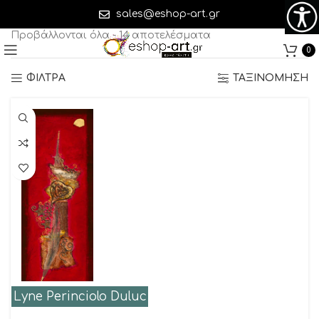
Lyne Perinciolo Duluc
sales@eshop-art.gr
Προβάλλονται όλα - 14 αποτελέσματα
0
ΦΙΛΤΡΑ
ΤΑΞΙΝΟΜΗΣΗ
Lyne Perinciolo Duluc