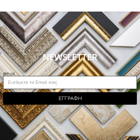
NEWSLETTER
email
ΕΓΓΡΑΦΗ