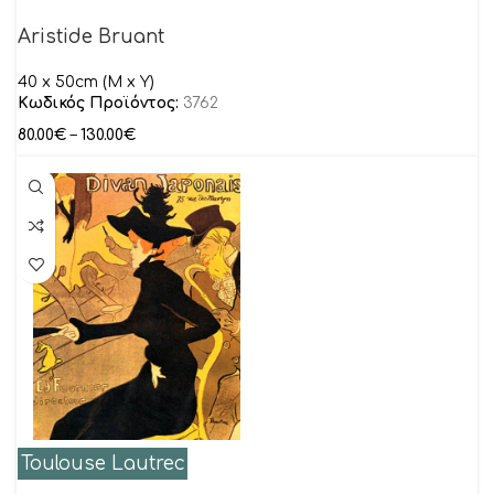
Aristide Bruant
40 x 50cm (Μ x Y)
Κωδικός Προϊόντος:
3762
80.00
€
–
130.00
€
Toulouse Lautrec