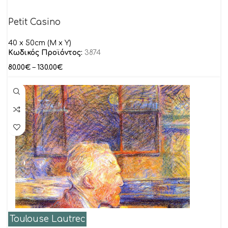
Petit Casino
40 x 50cm (Μ x Y)
Κωδικός Προϊόντος:
3874
80.00
€
–
130.00
€
Toulouse Lautrec