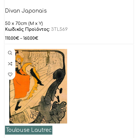
Divan Japonais
50 x 70cm (M x Y)
Κωδικός Προϊόντος:
3TL569
110.00
€
–
160.00
€
Toulouse Lautrec