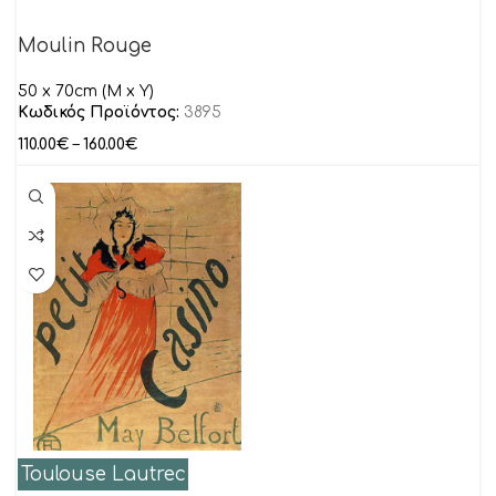
Moulin Rouge
50 x 70cm (M x Y)
Κωδικός Προϊόντος:
3895
110.00
€
–
160.00
€
Toulouse Lautrec