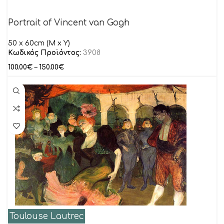
Portrait of Vincent van Gogh
50 x 60cm (M x Y)
Κωδικός Προϊόντος:
3908
100.00
€
–
150.00
€
Toulouse Lautrec