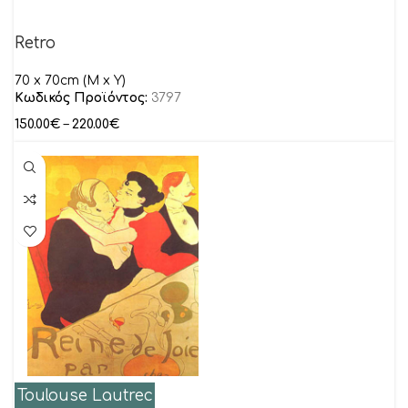
Retro
70 x 70cm (M x Y)
Κωδικός Προϊόντος:
3797
150.00
€
–
220.00
€
Toulouse Lautrec