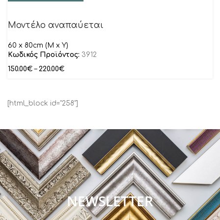
Μοντέλο αναπαύεται
60 x 80cm (M x Y)
Κωδικός Προϊόντος:
3912
150.00
€
–
220.00
€
[html_block id="258"]
NEWSLETTER