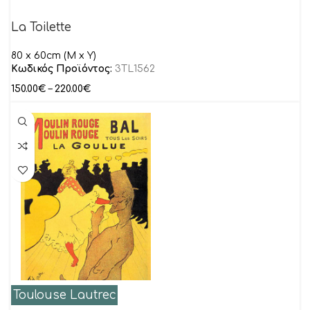
La Toilette
80 x 60cm (M x Y)
Κωδικός Προϊόντος:
3TL1562
150.00
€
–
220.00
€
Toulouse Lautrec