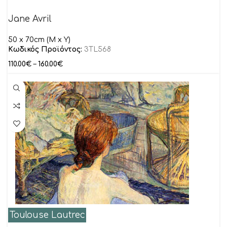
Jane Avril
50 x 70cm (M x Y)
Κωδικός Προϊόντος:
3TL568
110.00
€
–
160.00
€
Toulouse Lautrec