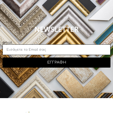
NEWSLETTER
email
ΕΓΓΡΑΦΗ