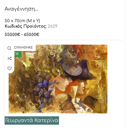
Αναγέννηση…
50 x 70cm (M x Y)
Κωδικός Προϊόντος:
2629
550.00
€
–
650.00
€
ΠΟΥΛΗΘΗΚΕ
NEW
Γεωργαντά Κατερίνα