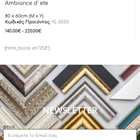
Ambiance d’ ete
80 x 60cm (M x Y)
Κωδικός Προϊόντος:
IG 3030
145.00
€
–
220.00
€
[html_block id="258"]
NEWSLETTER
email