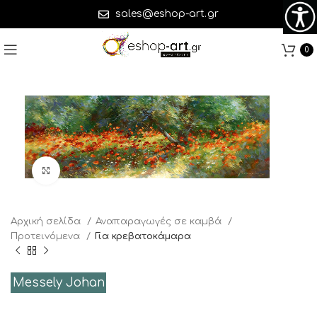
sales@eshop-art.gr
0
Click to enlarge
Αρχική σελίδα
Αναπαραγωγές σε καμβά
Προτειvόμενα
Για κρεβατοκάμαρα
Messely Johan