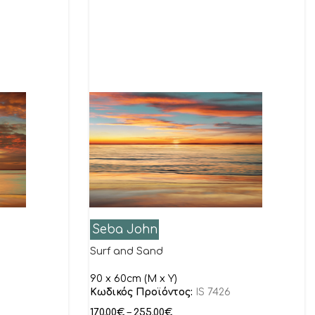
Seba John
Surf and Sand
90 x 60cm (M x Y)
Κωδικός Προϊόντος:
IS 7426
170.00
€
–
255.00
€