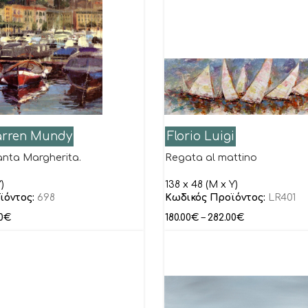
arren Mundy
Florio Luigi
nta Margherita.
Regata al mattino
)
138 x 48 (M x Y)
ϊόντος:
698
Κωδικός Προϊόντος:
LR401
0
€
180.00
€
–
282.00
€