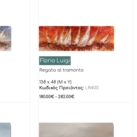
Florio Luigi
Regata al tramonto
138 x 48 (M x Y)
Κωδικός Προϊόντος:
LR400
180.00
€
–
282.00
€