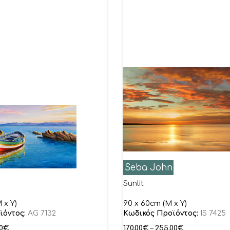
Seba John
Sunlit
 x Y)
90 x 60cm (M x Y)
ϊόντος:
AG 7132
Κωδικός Προϊόντος:
IS 7425
0
€
170.00
€
–
255.00
€