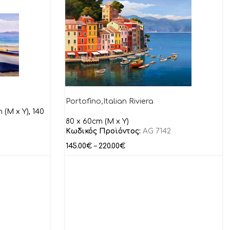
Portofino,Italian Riviera
 (M x Y), 140
80 x 60cm (M x Y)
Κωδικός Προϊόντος:
AG 7142
145.00
€
–
220.00
€