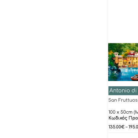
Alba Andreas
Allaire Lydie
Alma-Tadema
Amrhein Elvira
Anonymous
Antonio di Viccaro
Armgart Rose Richter
ARVEE
Assaf Frank
Antonio di
Aubonne Isabelle
San Fruttuo
Bacci Leonardo
100 x 50cm (M
Bak Karol
Κωδικός Προ
Ball Veronique
135.00
€
–
195.
Banerjee Ishita