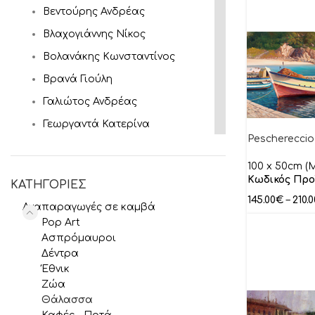
Βεντούρης Ανδρέας
Βλαχογιάννης Νίκος
Βολανάκης Κωνσταντίνος
Βρανά Γιούλη
Γαλιώτος Ανδρέας
Γεωργαντά Κατερίνα
Peschereccio
Γκατζώνης Μιλτιάδης
100 x 50cm (M
Γκάτης Αντρέας
Κωδικός Προ
ΚΑΤΗΓΟΡΙΕΣ
Γύζης Νικόλαος
145.00
€
–
210.0
Αναπαραγωγές σε καμβά
Θεόφιλος
Pop Art
Ιακωβίδης Γεώργιος
Ασπρόμαυροι
Δέντρα
Ιάσων
Έθνικ
Καγιάς Αλέξανδρος
Ζώα
Θάλασσα
Καλύβας Γιώργος