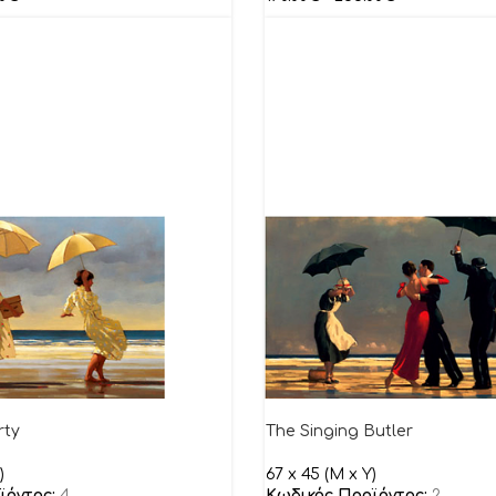
rty
The Singing Butler
)
67 x 45 (M x Y)
ϊόντος:
4
Κωδικός Προϊόντος:
2