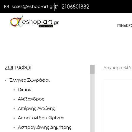
2106801882
sales@eshop-art.gr
ΠΙΝΑΚΕ
ΖΩΓΡΑΦΟΙ
Αρχική σελί
Έλληνες Ζωγράφοι
Dimas
Αλέξανδρος
Απέργης Αντώνης
Αποστολίδου Φρίντα
Ασπρογιάννης Δημήτρης