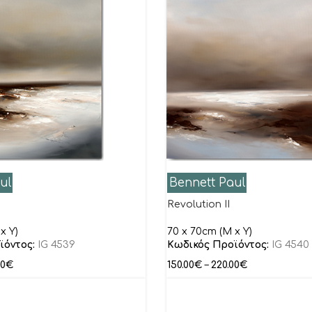
ul
Bennett Paul
Revolution II
x Y)
70 x 70cm (M x Y)
ϊόντος:
IG 4539
Κωδικός Προϊόντος:
IG 4540
00
€
150.00
€
–
220.00
€