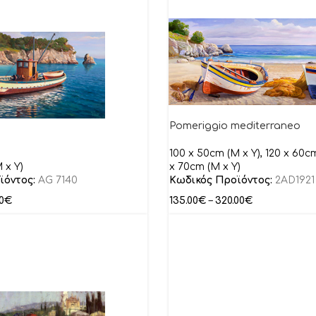
Pomeriggio mediterraneo
100 x 50cm (M x Y), 120 x 60cm
 x Y)
x 70cm (M x Y)
ϊόντος:
AG 7140
Κωδικός Προϊόντος:
2AD1921
0
€
135.00
€
–
320.00
€