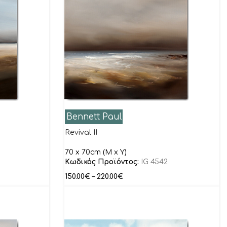
Bennett Paul
Revival II
70 x 70cm (M x Y)
Κωδικός Προϊόντος:
IG 4542
150.00
€
–
220.00
€