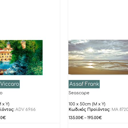
 Viccaro
Assaf Frank
so
Seascape
 x Y)
100 x 50cm (M x Y)
ϊόντος:
ADV 6966
Κωδικός Προϊόντος:
MA 872
00
€
135.00
€
–
195.00
€