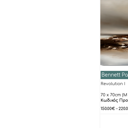
Ρώμας Μπεν
Σεργκενλίδης Κρυωνάς
Σιδεράς Δημήτρης
Σπύρος
Σχοινάς Κώστας
Τσεκούρα Χάρις
Τσιμογιάννης Λευτέρης
Χατζηκυριάκος-Γκίκας Νίκος
Bennett Pa
Χρονόπουλος
Revolution I
Χώνιας Tάσος
70 x 70cm (M 
Ψωμάς Δημήτρης
Κωδικός Προ
Κτενίδης Λάζαρος
150.00
€
–
220.
Ξένοι Ζωγράφοι
Aeffner Thomas