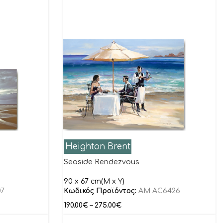
Heighton Brent
Seaside Rendezvous
90 x 67 cm(M x Y)
07
Κωδικός Προϊόντος:
AM AC6426
190.00
€
–
275.00
€