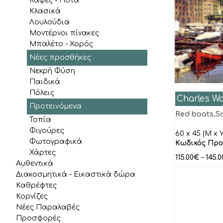
Καφές - Ποτά
Καραγιάννη Έβελυν
Κλασικά
Λουλούδια
Καραδήμας Τάσος
Μοντέρνοι πίνακες
Καραμέτας Αλέξανδρος
Μπαλέτο - Χορός
Κιοσέογλου Πέτρος
Νέες προσθήκες
Νεκρή Φύση
Κοντόπουλος Κωνσταντίνος
Παιδικά
Κούκα Φώφη
Πόλεις
Charles W
Κουρτεσιώτης Δημήτρης
Προτειvόμενα
Red boats,Sa
Τοπία
Κούτρικας Ιωάννης
Φιγούρες
60 x 45 (M x Y
Κρουμπούζος Κωνσταντίνος
Φωτογραφικά
Κωδικός Προ
Κωστούλας Κωνσταντίνος
Χάρτες
115.00
€
–
145.0
Αυθεντικά
Λιανός
Διακοσμητικά - Εικαστικά δώρα
Λύτρας Νικηφόρος
Καθρέφτες
Κορνίζες
Μαλέας Κωνσταντίνος
Νέες Παραλαβές
Μανωλάτος Κώστας
Προσφορές