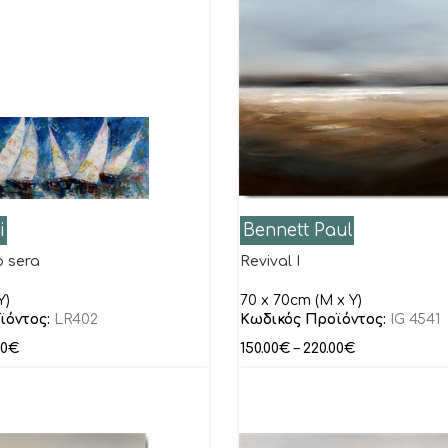
i
Bennett Paul
 sera
Revival I
Y)
70 x 70cm (M x Y)
ϊόντος:
LR402
Κωδικός Προϊόντος:
IG 4541
00
€
150.00
€
–
220.00
€