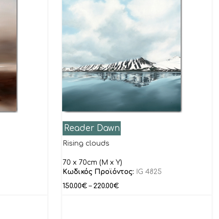
Reader Dawn
Rising clouds
70 x 70cm (M x Y)
Κωδικός Προϊόντος:
IG 4825
150.00
€
–
220.00
€