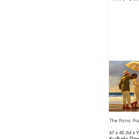
Blondel Sandrine
Boldini G.
Bonnet Sophie
Bosboom Leon
Brown Dalton
Burke Tyler
Butcher Dave
Cadoret Virginie
Camargo
Candon Frederick
Carter Brian
Casaro Renato
The Picnic Pa
Cazal Cedric
67 x 45 (M x Y
Ceccarelli Laura
Κωδικός Προ