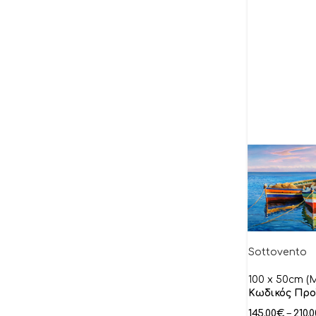
Barthez Gabor
Bassetti Andrea
Baxter Jered
Becam
Behrens Howard
Beklan
Benjamin
Bennett Paul
Benson Pierre
Berenhoilz Richard
Bernard Anne
Sottovento
Biddle Trish
100 x 50cm (M
Blake Lindsay
Κωδικός Προ
Blanco Alex
145.00
€
–
210.0