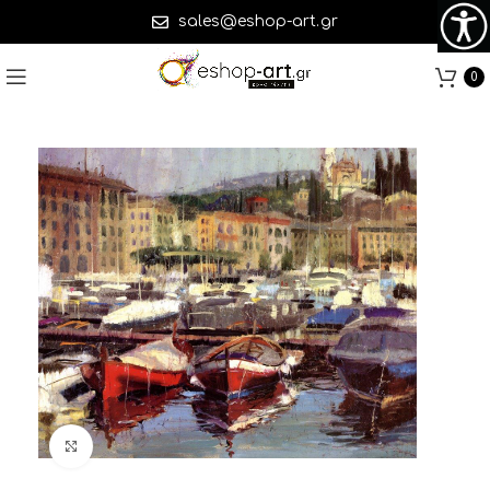
sales@eshop-art.gr
0
Click to enlarge