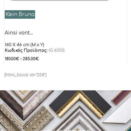
Klein Bruno
Ainsi vont…
140 X 46 cm (M x Y)
Κωδικός Προϊόντος:
IG 6005
180.00
€
–
285.00
€
[html_block id="258"]