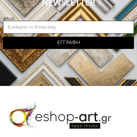
NEWSLETTER
email
ΕΓΓΡΑΦΗ