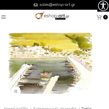
sales@eshop-art.gr
0
Click to enlarge
Αρχική σελίδα
Αναπαραγωγές σε καμβά
Τοπία