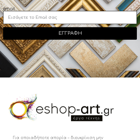
email
ΕΓΓΡΑΦΗ
Για οποιαδήποτε απορία – διευκρίνιση μην