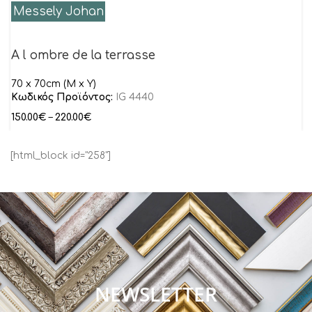
Messely Johan
A l ombre de la terrasse
70 x 70cm (M x Y)
Κωδικός Προϊόντος:
IG 4440
150.00
€
–
220.00
€
[html_block id="258"]
NEWSLETTER