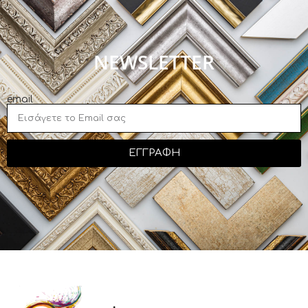
NEWSLETTER
email
ΕΓΓΡΑΦΗ