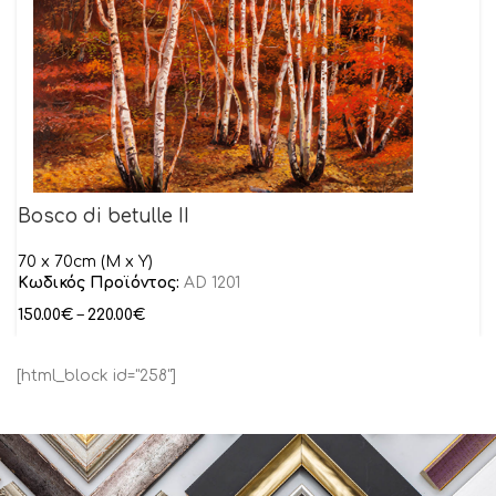
Bosco di betulle II
70 x 70cm (M x Y)
Κωδικός Προϊόντος:
AD 1201
150.00
€
–
220.00
€
[html_block id="258"]