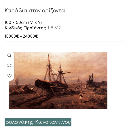
Καράβια στον ορίζοντα
100 x 50cm (M x Y)
Κωδικός Προϊόντος:
LB 612
150.00
€
–
240.00
€
Βολανάκης Κωνσταντίνος