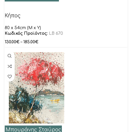
Κήπος
80 x 54cm (M x Y)
Κωδικός Προϊόντος:
LB 670
130.00
€
–
185.00
€
Μπουράνης Σταύρος