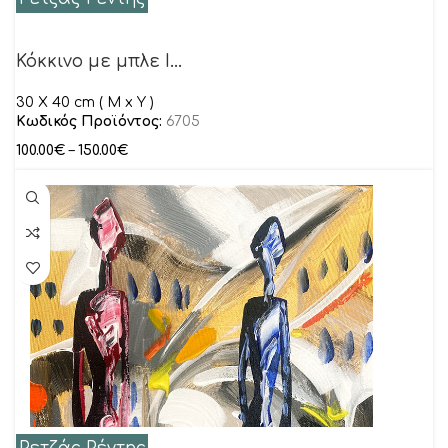
Κόκκινο με μπλε I…
30 Χ 40 cm ( M x Y )
Κωδικός Προϊόντος:
6705
100.00
€
–
150.00
€