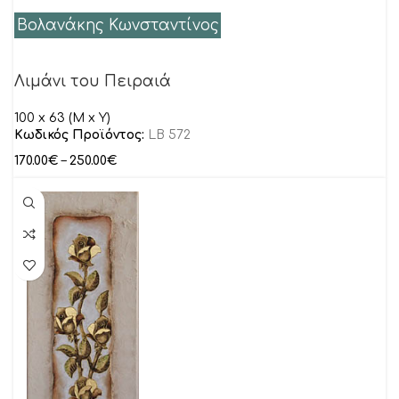
Βολανάκης Κωνσταντίνος
Λιμάνι του Πειραιά
100 x 63 (M x Y)
Κωδικός Προϊόντος:
LB 572
170.00
€
–
250.00
€