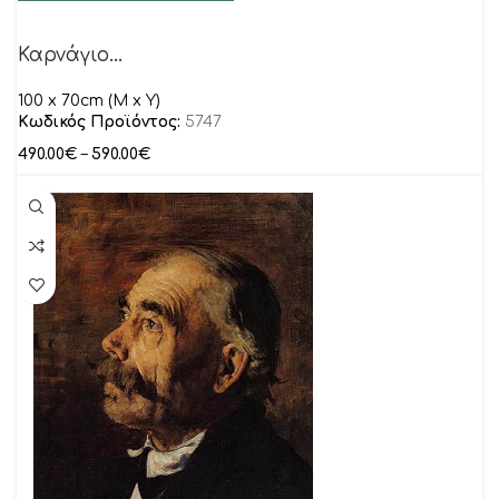
Καρνάγιο…
100 x 70cm (M x Y)
Κωδικός Προϊόντος:
5747
490.00
€
–
590.00
€