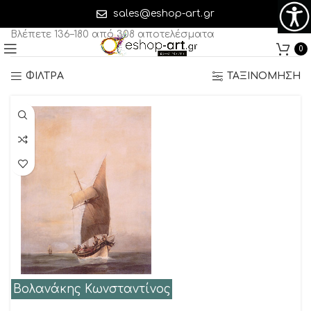
Σελίδα 4
sales@eshop-art.gr
Βλέπετε 136–180 από 308 αποτελέσματα
0
ΦΙΛΤΡΑ
ΤΑΞΙΝΟΜΗΣΗ
Βολανάκης Κωνσταντίνος