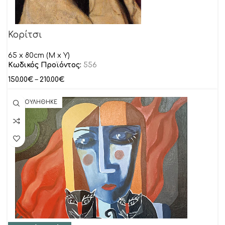
Κορίτσι
65 x 80cm (M x Y)
Κωδικός Προϊόντος:
556
150.00
€
–
210.00
€
ΠΟΥΛΗΘΗΚΕ