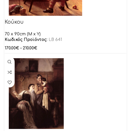
Κούκου
70 x 90cm (M x Y)
Κωδικός Προϊόντος:
LB 641
170.00
€
–
210.00
€