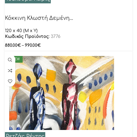
Κόκκινη Κλωστή Δεμένη…
120 x 40 (M x Y)
Κωδικός Προϊόντος:
3776
880.00
€
–
990.00
€
NEW
Ρετζάς Ρέντης