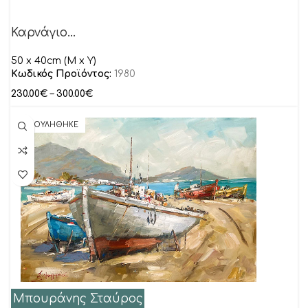
Καρνάγιο…
50 x 40cm (M x Y)
Κωδικός Προϊόντος:
1980
230.00
€
–
300.00
€
ΠΟΥΛΗΘΗΚΕ
Μπουράνης Σταύρος