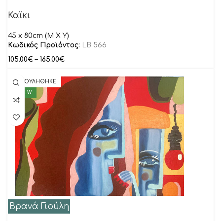
Καϊκι
45 x 80cm (M X Y)
Κωδικός Προϊόντος:
LB 566
105.00
€
–
165.00
€
ΠΟΥΛΗΘΗΚΕ
NEW
Βρανά Γιούλη