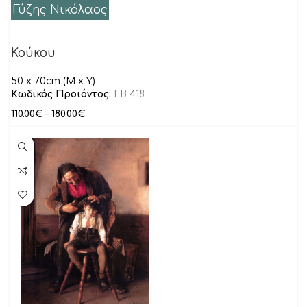
Γύζης Νικόλαος
Κούκου
50 x 70cm (M x Y)
Κωδικός Προϊόντος:
LB 418
110.00
€
–
180.00
€