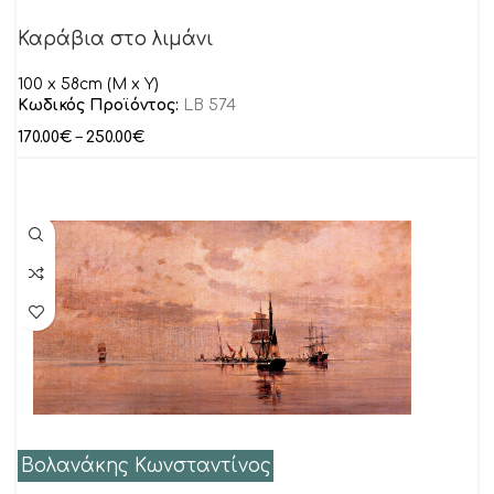
Καράβια στο λιμάνι
100 x 58cm (M x Y)
Κωδικός Προϊόντος:
LB 574
170.00
€
–
250.00
€
Βολανάκης Κωνσταντίνος