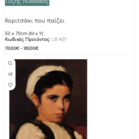
Γύζης Νικόλαος
Κοριτσάκι που παίζει
50 x 70cm (M x Y)
Κωδικός Προϊόντος:
LB 407
110.00
€
–
180.00
€