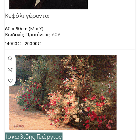
Κεφάλι γέροντα
60 x 80cm (M x Y)
Κωδικός Προϊόντος:
609
140.00
€
–
200.00
€
Ιακωβίδης Γεώργιος