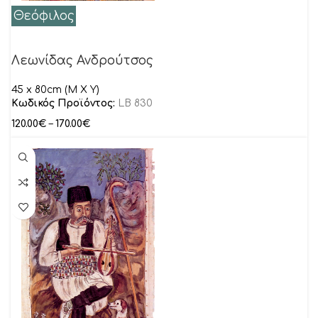
Θεόφιλος
Λεωνίδας Ανδρούτσος
45 x 80cm (M X Y)
Κωδικός Προϊόντος:
LB 830
120.00
€
–
170.00
€