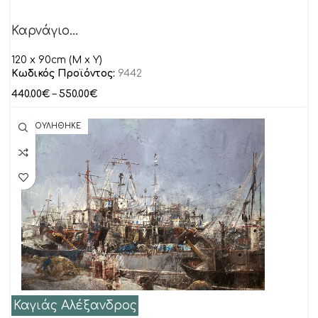
Καρνάγιο…
120 x 90cm (M x Y)
Κωδικός Προϊόντος:
9442
440.00
€
–
550.00
€
ΠΟΥΛΗΘΗΚΕ
Καγιάς Αλέξανδρος