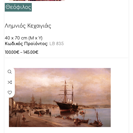
Θεόφιλος
Λημνιός Κεχαγιάς
40 x 70 cm (M x Y)
Κωδικός Προϊόντος:
LB 835
100.00
€
–
145.00
€