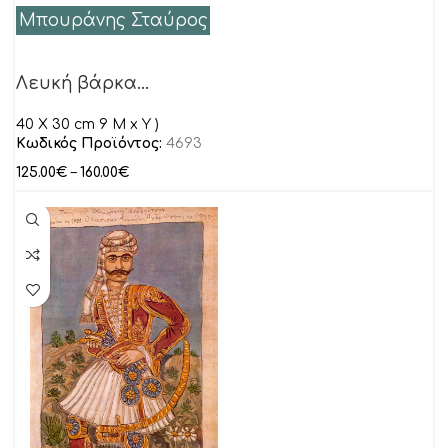
Μπουράνης Σταύρος
Λευκή βάρκα…
40 Χ 30 cm 9 M x Y )
Κωδικός Προϊόντος:
4693
125.00
€
–
160.00
€