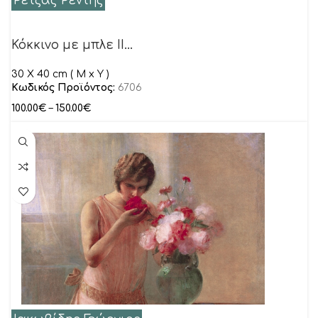
Ρετζάς Ρέντης
Κόκκινο με μπλε II…
30 Χ 40 cm ( M x Y )
Κωδικός Προϊόντος:
6706
100.00
€
–
150.00
€