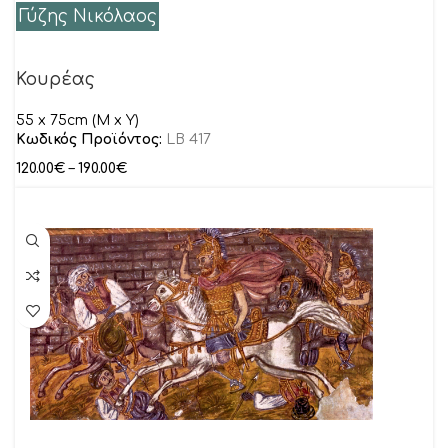
Γύζης Νικόλαος
Κουρέας
55 x 75cm (M x Y)
Κωδικός Προϊόντος:
LB 417
120.00
€
–
190.00
€