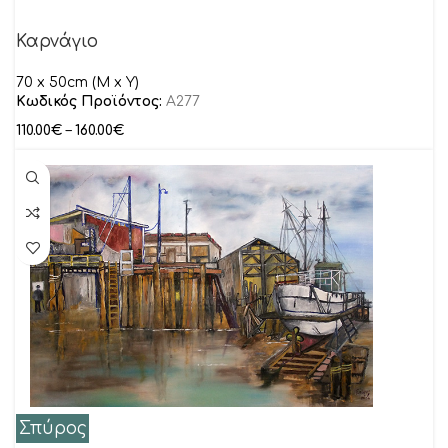
Καρνάγιο
70 x 50cm (M x Y)
Κωδικός Προϊόντος:
Α277
110.00
€
–
160.00
€
Σπύρος