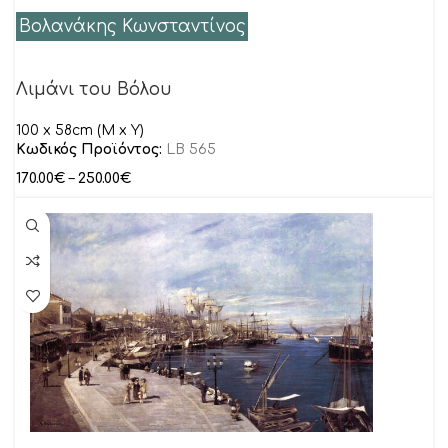
Βολανάκης Κωνσταντίνος
Λιμάνι του Βόλου
100 x 58cm (M x Y)
Κωδικός Προϊόντος:
LB 565
170.00
€
–
250.00
€