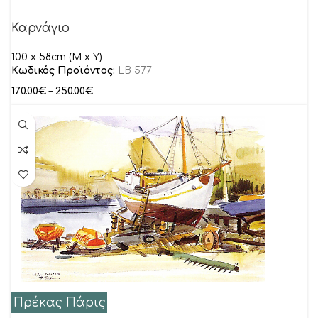
Καρνάγιο
100 x 58cm (M x Y)
Κωδικός Προϊόντος:
LB 577
170.00
€
–
250.00
€
Πρέκας Πάρις