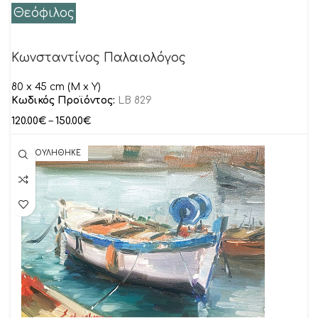
Θεόφιλος
Κωνσταντίνος Παλαιολόγος
80 x 45 cm (M x Y)
Κωδικός Προϊόντος:
LB 829
120.00
€
–
150.00
€
ΠΟΥΛΗΘΗΚΕ