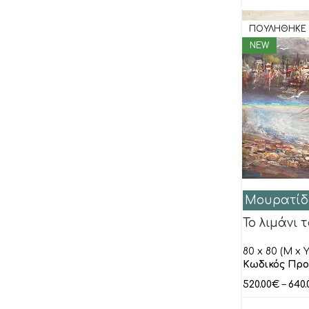
ΠΟΥΛΗΘΗΚΕ
NEW
Μουρατίδ
Το λιμάνι 
80 x 80 (M x Y
Κωδικός Προ
520.00
€
–
640.