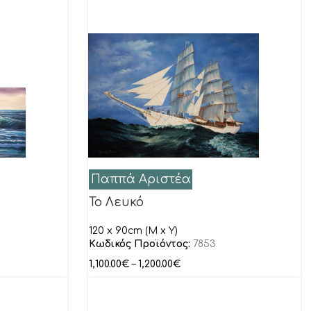
Παππά Αριστέα
Το Λευκό
120 x 90cm (M x Y)
Κωδικός Προϊόντος:
7853
1,100.00
€
–
1,200.00
€