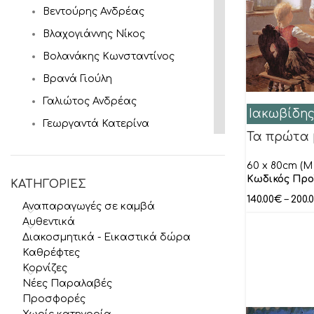
Βεντούρης Ανδρέας
Βλαχογιάννης Νίκος
Βολανάκης Κωνσταντίνος
Βρανά Γιούλη
Γαλιώτος Ανδρέας
Ιακωβίδης
Γεωργαντά Κατερίνα
Τα πρώτα
Γκατζώνης Μιλτιάδης
60 x 80cm (M 
Γκάτης Αντρέας
Κωδικός Προ
ΚΑΤΗΓΟΡΙΕΣ
Γύζης Νικόλαος
140.00
€
–
200.
Αναπαραγωγές σε καμβά
Θεόφιλος
Αυθεντικά
Ιακωβίδης Γεώργιος
Διακοσμητικά - Εικαστικά δώρα
Καθρέφτες
Ιάσων
Κορνίζες
Καγιάς Αλέξανδρος
Νέες Παραλαβές
Προσφορές
Καλύβας Γιώργος