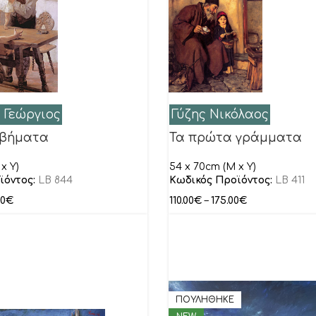
 Γεώργιος
Γύζης Νικόλαος
 βήματα
Τα πρώτα γράμματα
x Y)
54 x 70cm (M x Y)
ϊόντος:
LB 844
Κωδικός Προϊόντος:
LB 411
00
€
110.00
€
–
175.00
€
ΠΟΥΛΗΘΗΚΕ