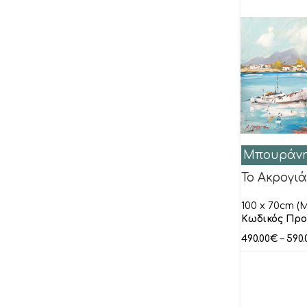
Μιχάλης
Μόραλης Γιάννης
Μουρατίδου Φωτεινή
Μπουράνης Σταύρος
Μυστακίδης Παύλος
Μυταράς Δημήτρης
Παπαγεωργίου Σοφία
Μπουράνη
Παππά Αριστέα
Το Ακρογιά
Πεταλίδου Μαργαρίτα
100 x 70cm (M
Πετρίδου Κατερίνα
Κωδικός Προ
Πρέκας Πάρις
490.00
€
–
590.
Ρετζάς Ρέντης
Ρηγόπουλος Ανδρέας
Ρηγούλης Κώστας