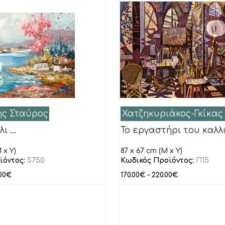
ς Σταύρος
Χατζηκυριάκος-Γκίκας
λι …
Το εργαστήρι του καλλι
 x Y)
87 x 67 cm (M x Y)
ϊόντος:
5750
Κωδικός Προϊόντος:
Π15
00
€
170.00
€
–
220.00
€