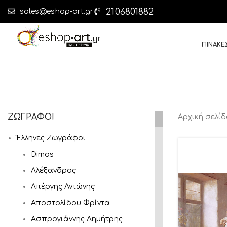
2106801882
sales@eshop-art.gr
ΠΙΝΑΚΕ
ΖΩΓΡΑΦΟΙ
Αρχική σελί
Έλληνες Ζωγράφοι
Dimas
Αλέξανδρος
Απέργης Αντώνης
Αποστολίδου Φρίντα
Ασπρογιάννης Δημήτρης