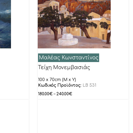
Μαλέας Κωνσταντίνος
Τείχη Μονεμβασιάς
100 x 70cm (M x Y)
Κωδικός Προϊόντος:
LB 531
180.00
€
–
240.00
€