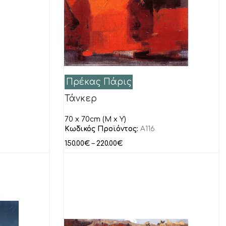
Πρέκας Πάρις
Τάνκερ
70 x 70cm (M x Y)
Κωδικός Προϊόντος:
Α116
150.00
€
–
220.00
€