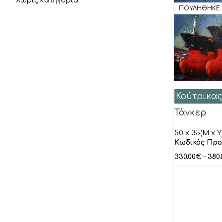
Χωρίς κατηγορία
Καραγιάννη Έβελυν
ΠΟΥΛΗΘΗΚΕ
Καραδήμας Τάσος
Καραμέτας Αλέξανδρος
Κιοσέογλου Πέτρος
Κοντόπουλος Κωνσταντίνος
Κούκα Φώφη
Κούτρικας
Κουρτεσιώτης Δημήτρης
Τάνκερ
Κούτρικας Ιωάννης
50 x 35(M x Y
Κρουμπούζος Κωνσταντίνος
Κωδικός Προ
Κωστούλας Κωνσταντίνος
330.00
€
–
380.
Λιανός
Λύτρας Νικηφόρος
Μαλέας Κωνσταντίνος
Μανωλάτος Κώστας