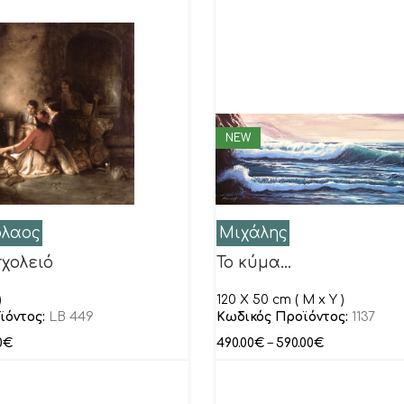
NEW
όλαος
Μιχάλης
σχολειό
Το κύμα…
)
120 X 50 cm ( M x Y )
ϊόντος:
LB 449
Κωδικός Προϊόντος:
1137
0
€
490.00
€
–
590.00
€