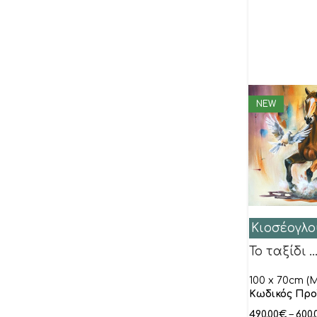
NEW
Κιοσέογλο
Το ταξίδι 
100 x 70cm (M
Κωδικός Προ
490.00
€
–
600.