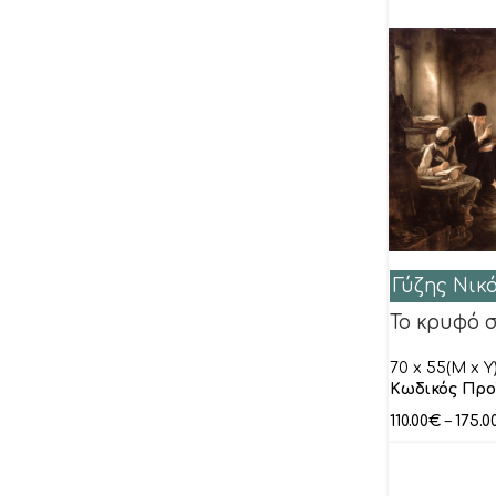
Ρώμας Μπεν
Σεργκενλίδης Κρυωνάς
Σιδεράς Δημήτρης
Σπύρος
Σχοινάς Κώστας
Τσεκούρα Χάρις
Τσιμογιάννης Λευτέρης
Χατζηκυριάκος-Γκίκας Νίκος
Γύζης Νικ
Χρονόπουλος
Το κρυφό 
Χώνιας Tάσος
70 x 55(M x Y
Ψωμάς Δημήτρης
Κωδικός Προ
Κτενίδης Λάζαρος
110.00
€
–
175.0