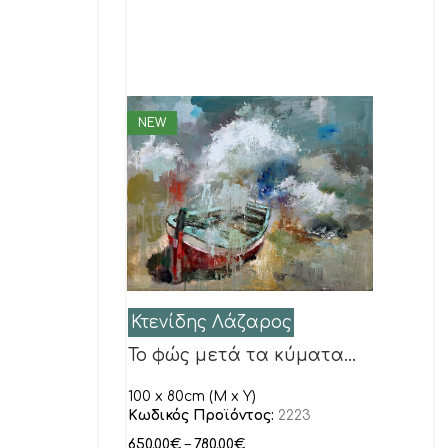
NEW
Κτενίδης Λάζαρος
Το φώς μετά τα κύματα…
100 x 80cm (M x Y)
Κωδικός Προϊόντος:
2223
650.00
€
–
780.00
€