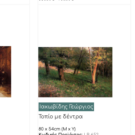
Ιακωβίδης Γεώργιος
Τοπίο με δέντρα
80 x 54cm (M x Y)
Κωδικός Προϊόντος:
LB 652