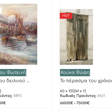
HOT
ου Φωτεινή
Κούκα Φώφη
του δειλινού …
Το πέρασμα του χρόνο
)
60 x 100(M x Y)
ϊόντος:
8890
Κωδικός Προϊόντος:
8421
00
€
660.00
€
–
750.00
€