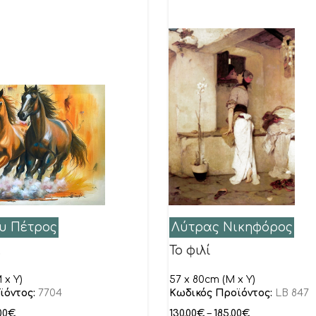
υ Πέτρος
Λύτρας Νικηφόρος
…
Το φιλί
 x Y)
57 x 80cm (M x Y)
ϊόντος:
7704
Κωδικός Προϊόντος:
LB 847
00
€
130.00
€
–
185.00
€