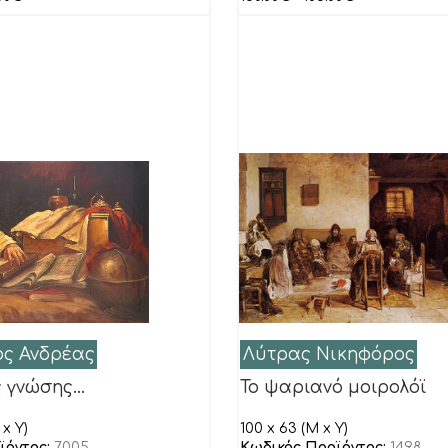
ος Ανδρέας
Λύτρας Νικηφόρος
ς γνώσης…
Το ψαριανό μοιρολόϊ
x Y)
100 x 63 (M x Y)
ϊόντος:
7005
Κωδικός Προϊόντος:
1498