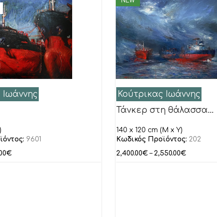
NEW
 Ιωάννης
Κούτρικας Ιωάννης
Τάνκερ στη θάλασσα…
)
140 x 120 cm (M x Y)
ϊόντος:
9601
Κωδικός Προϊόντος:
202
00
€
2,400.00
€
–
2,550.00
€