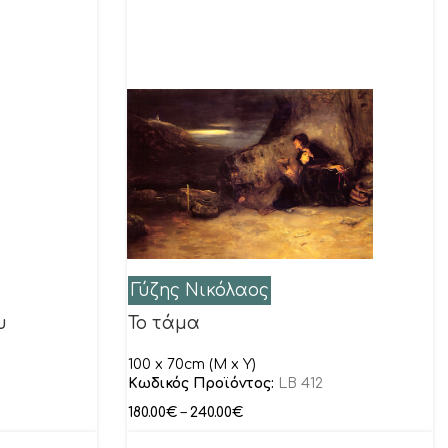
Γύζης Νικόλαος
υ
Το τάμα
100 x 70cm (M x Y)
Κωδικός Προϊόντος:
LB 412
180.00
€
–
240.00
€