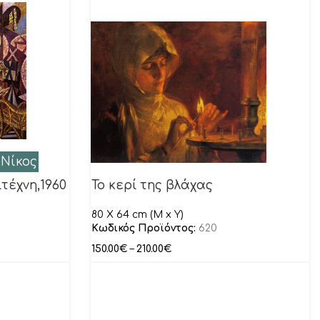
 Νίκος
τέχνη,1960
Το κερί της βλάχας
80 X 64 cm (M x Y)
Κωδικός Προϊόντος:
620
150.00
€
–
210.00
€