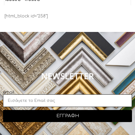
[html_block id="258"]
NEWSLETTER
email
ΕΓΓΡΑΦΗ