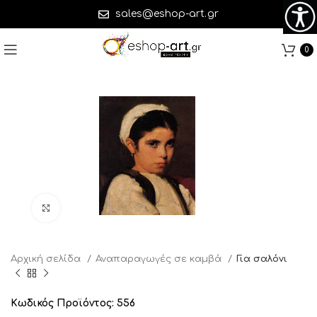
sales@eshop-art.gr
0
Click to enlarge
Αρχική σελίδα
Αναπαραγωγές σε καμβά
Για σαλόνι
Κωδικός Προϊόντος:
556