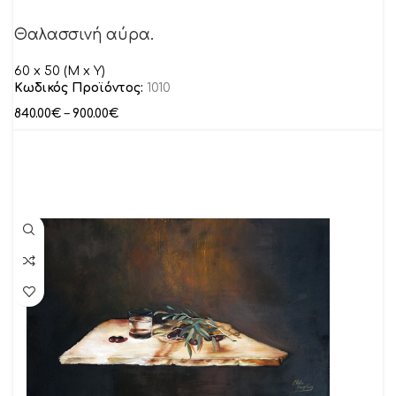
Θαλασσινή αύρα.
60 x 50 (M x Y)
Κωδικός Προϊόντος:
1010
840.00
€
–
900.00
€