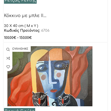
Ρετζάς Ρέντης
Κόκκινο με μπλε II…
30 Χ 40 cm ( M x Y )
Κωδικός Προϊόντος:
6706
100.00
€
–
150.00
€
ΠΟΥΛΗΘΗΚΕ