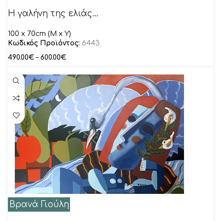
Η γαλήνη της ελιάς…
100 x 70cm (M x Y)
Κωδικός Προϊόντος:
6443
490.00
€
–
600.00
€
Βρανά Γιούλη