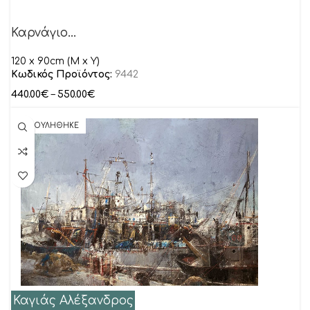
Καρνάγιο…
120 x 90cm (M x Y)
Κωδικός Προϊόντος:
9442
440.00
€
–
550.00
€
ΠΟΥΛΗΘΗΚΕ
Καγιάς Αλέξανδρος