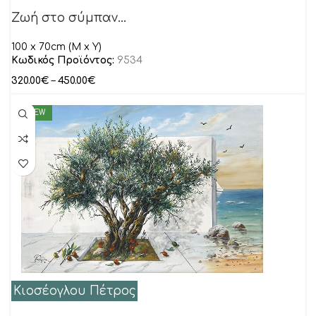
Ζωή στο σύμπαν…
100 x 70cm (M x Y)
Κωδικός Προϊόντος:
9534
320.00
€
–
450.00
€
NEW
Κιοσέογλου Πέτρος