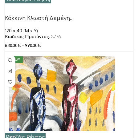
Κόκκινη Κλωστή Δεμένη…
120 x 40 (M x Y)
Κωδικός Προϊόντος:
3776
880.00
€
–
990.00
€
NEW
Ρετζάς Ρέντης