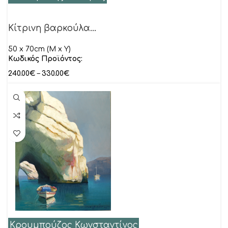
Κίτρινη βαρκούλα…
50 x 70cm (M x Y)
Κωδικός Προϊόντος:
240.00
€
–
330.00
€
Κρουμπούζος Κωνσταντίνος