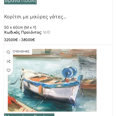
Βρανά Γιούλη
Κορίτσι με μαύρες γάτες…
50 x 60cm (M x Y)
Κωδικός Προϊόντος:
1610
320.00
€
–
380.00
€
ΠΟΥΛΗΘΗΚΕ