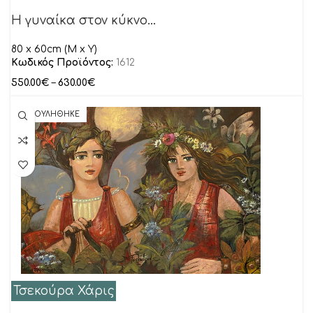
Η γυναίκα στον κύκνο…
80 x 60cm (M x Y)
Κωδικός Προϊόντος:
1612
550.00
€
–
630.00
€
ΠΟΥΛΗΘΗΚΕ
Τσεκούρα Χάρις