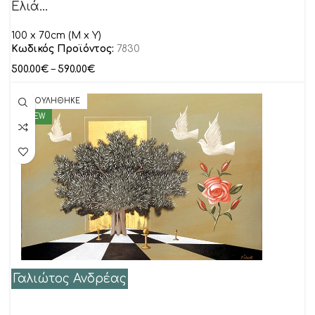
Ελιά…
100 x 70cm (M x Y)
Κωδικός Προϊόντος:
7830
500.00
€
–
590.00
€
ΠΟΥΛΗΘΗΚΕ
NEW
Γαλιώτος Ανδρέας