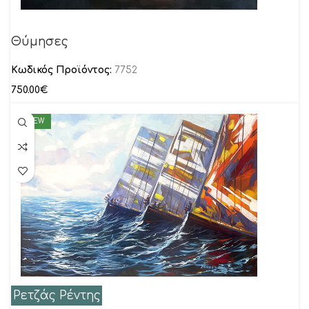
Θύμησες
Κωδικός Προϊόντος:
7752
750.00
€
NEW
Ρετζάς Ρέντης