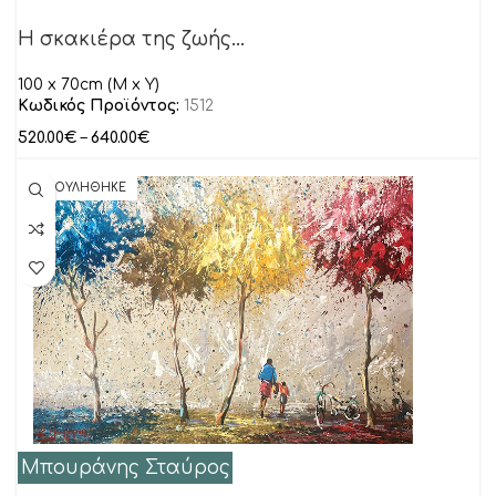
Η σκακιέρα της ζωής…
100 x 70cm (M x Y)
Κωδικός Προϊόντος:
1512
520.00
€
–
640.00
€
ΠΟΥΛΗΘΗΚΕ
Μπουράνης Σταύρος