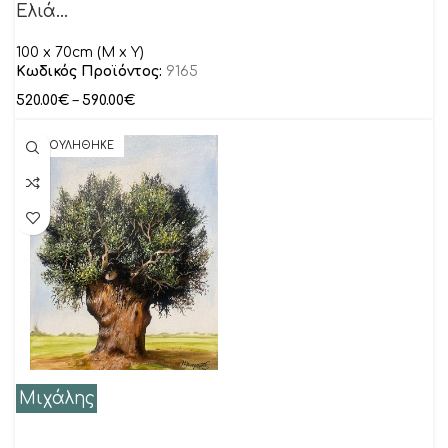
Ελιά…
100 x 70cm (M x Y)
Κωδικός Προϊόντος:
9165
520.00
€
–
590.00
€
ΠΟΥΛΗΘΗΚΕ
Μιχάλης