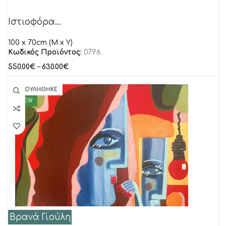
Ιστιοφόρα…
100 x 70cm (M x Y)
Κωδικός Προϊόντος:
0796
550.00
€
–
630.00
€
ΠΟΥΛΗΘΗΚΕ
NEW
Βρανά Γιούλη