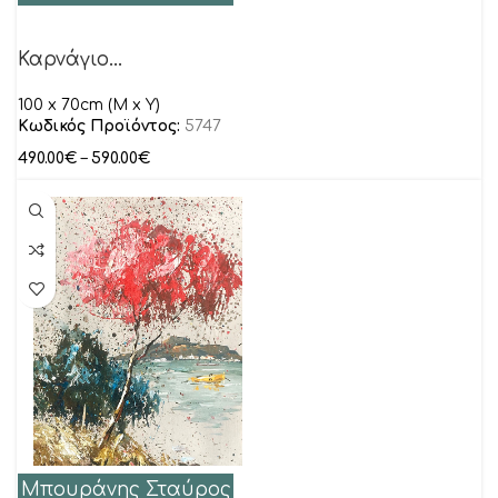
Καρνάγιο…
100 x 70cm (M x Y)
Κωδικός Προϊόντος:
5747
490.00
€
–
590.00
€
Μπουράνης Σταύρος