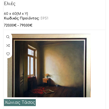
Ελιές
60 x 60(M x Y)
Κωδικός Προϊόντος:
5951
720.00
€
–
790.00
€
Χώνιας Tάσος