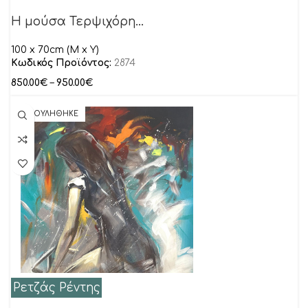
Η μούσα Τερψιχόρη…
100 x 70cm (M x Y)
Κωδικός Προϊόντος:
2874
850.00
€
–
950.00
€
ΠΟΥΛΗΘΗΚΕ
Ρετζάς Ρέντης