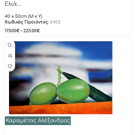
Ελιά…
40 x 50cm (Μ x Y)
Κωδικός Προϊόντος:
6455
170.00
€
–
225.00
€
Καραμέτας Αλέξανδρος