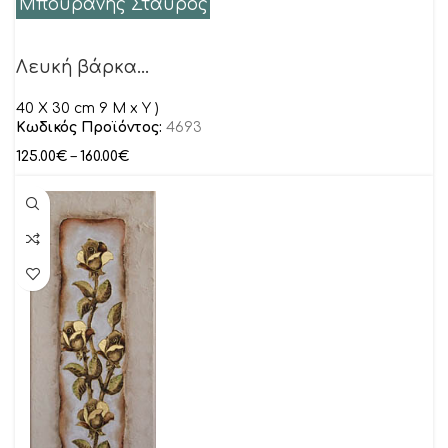
Μπουράνης Σταύρος
Λευκή βάρκα…
40 Χ 30 cm 9 M x Y )
Κωδικός Προϊόντος:
4693
125.00
€
–
160.00
€