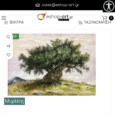
sales@eshop-art.gr
Βλέπετε 46–90 από 157 αποτελέσματα
0
ΦΙΛΤΡΑ
ΤΑΞΙΝΟΜΗΣΗ
NEW
Μιχάλης