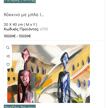
Κόκκινο με μπλε I…
30 Χ 40 cm ( M x Y )
Κωδικός Προϊόντος:
6705
100.00
€
–
150.00
€