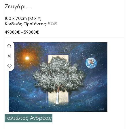
Ζευγάρι….
100 x 70cm (M x Y)
Κωδικός Προϊόντος:
5749
490.00
€
–
590.00
€
Γαλιώτος Ανδρέας