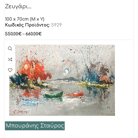
Ζευγάρι…
100 x 70cm (M x Y)
Κωδικός Προϊόντος:
5929
550.00
€
–
660.00
€
Μπουράνης Σταύρος