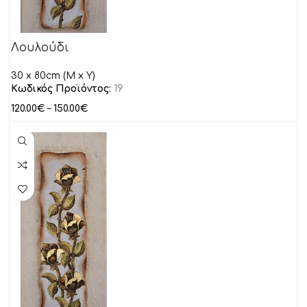
Λουλούδι
30 x 80cm (M x Y)
Κωδικός Προϊόντος:
19
120.00
€
–
150.00
€