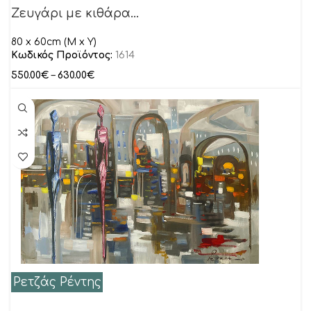
Ζευγάρι με κιθάρα…
80 x 60cm (M x Y)
Κωδικός Προϊόντος:
1614
550.00
€
–
630.00
€
Ρετζάς Ρέντης