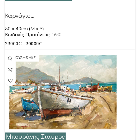
Καρνάγιο…
50 x 40cm (M x Y)
Κωδικός Προϊόντος:
1980
230.00
€
–
300.00
€
ΠΟΥΛΗΘΗΚΕ
Μπουράνης Σταύρος