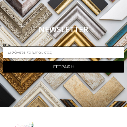
NEWSLETTER
email
ΕΓΓΡΑΦΗ