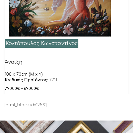
Κοντόπουλος Κωνσταντίνος
Άνοιξη
100 x 70cm (M x Y)
Κωδικός Προϊόντος:
7711
790.00
€
–
890.00
€
[html_block id="258"]