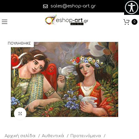
sales@eshop-art.gr
0
ΠΟΥΛΗΘΗΚΕ
Click to enlarge
Αρχική σελίδα
Αυθεντικά
Προτεινόμενα