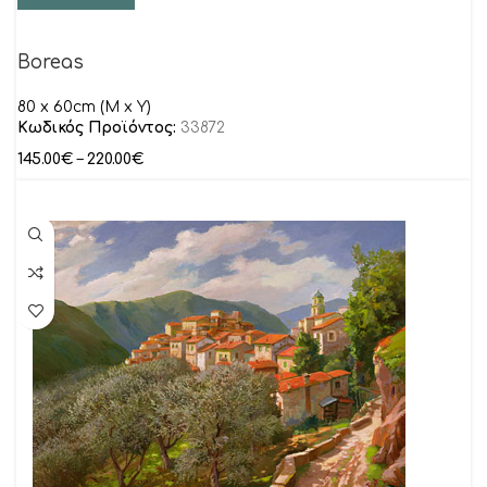
Boreas
80 x 60cm (M x Y)
Κωδικός Προϊόντος:
33872
145.00
€
–
220.00
€