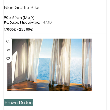
Blue Graffiti Bike
90 x 60cm (M x Y)
Κωδικός Προϊόντος:
T473D
170.00
€
–
255.00
€
Brown Dalton