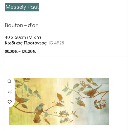
Messely Paul
Bouton – d’or
40 x 50cm (Μ x Y)
Κωδικός Προϊόντος:
IG 4928
80.00
€
–
120.00
€