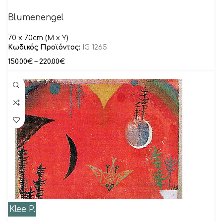
Blumenengel
70 x 70cm (M x Y)
Κωδικός Προϊόντος:
IG 1265
150.00
€
–
220.00
€
Klee P.