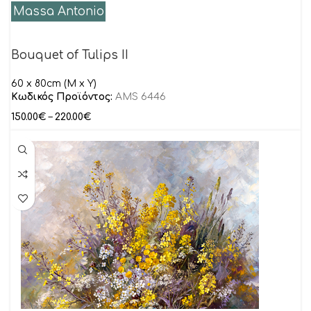
Massa Antonio
Bouquet of Tulips II
60 x 80cm (M x Y)
Κωδικός Προϊόντος:
AMS 6446
150.00
€
–
220.00
€