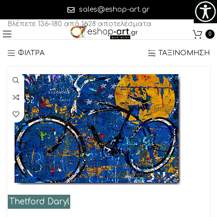
Σελίδα 4
sales@eshop-art.gr
Βλέπετε 136–180 από 1628 αποτελέσματα
0
ΦΙΛΤΡΑ
ΤΑΞΙΝΟΜΗΣΗ
Thetford Daryl