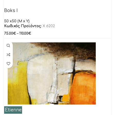
Boks I
50 x50 (M x Y)
Κωδικός Προϊόντος:
X 6202
75.00
€
–
110.00
€
Etienne