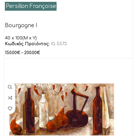
Persillon Françoise
Bourgogne I
40 x 100(M x Y)
Κωδικός Προϊόντος:
IG 5573
150.00
€
–
200.00
€