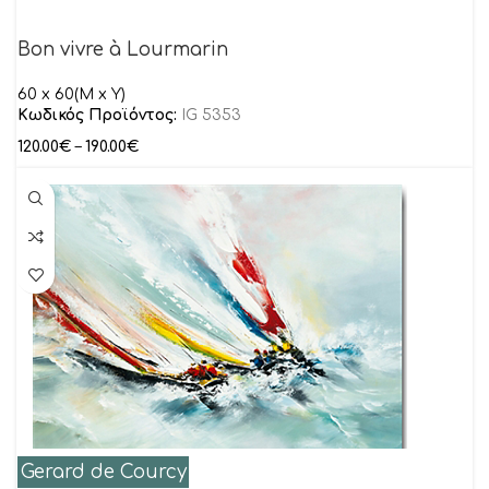
Bon vivre à Lourmarin
60 x 60(M x Y)
Κωδικός Προϊόντος:
IG 5353
120.00
€
–
190.00
€
Gerard de Courcy