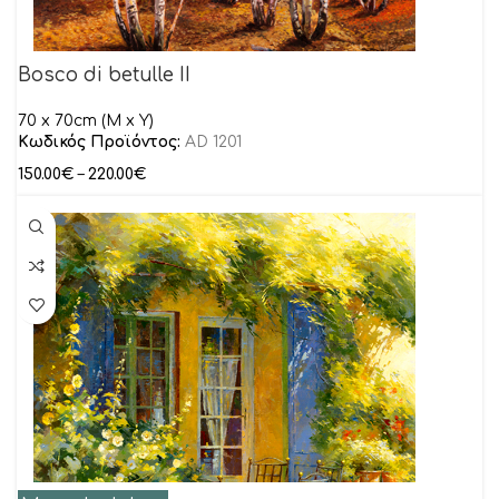
Bosco di betulle II
70 x 70cm (M x Y)
Κωδικός Προϊόντος:
AD 1201
150.00
€
–
220.00
€