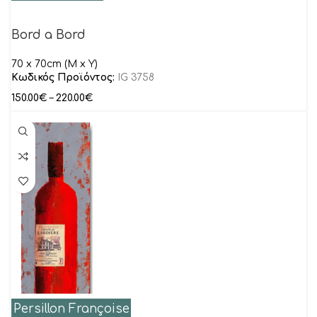
Bord a Bord
70 x 70cm (M x Y)
Κωδικός Προϊόντος:
IG 3758
150.00
€
–
220.00
€
Persillon Françoise