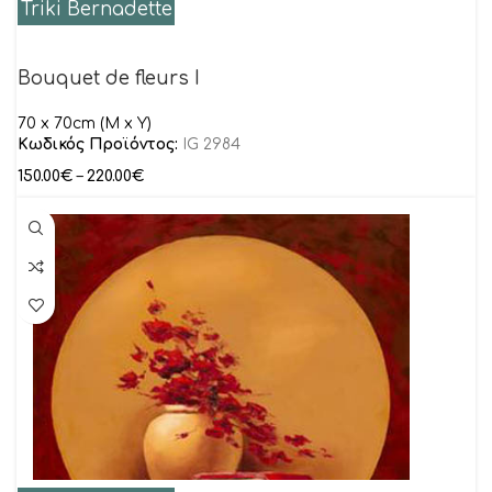
Triki Bernadette
Bouquet de fleurs I
70 x 70cm (M x Y)
Κωδικός Προϊόντος:
IG 2984
150.00
€
–
220.00
€