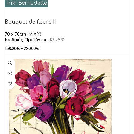
Triki Bernadette
Bouquet de fleurs II
70 x 70cm (M x Y)
Κωδικός Προϊόντος:
IG 2985
150.00
€
–
220.00
€