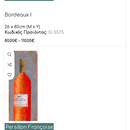
Bordeaux I
26 x 80cm (M x Y)
Κωδικός Προϊόντος:
IG 5575
80.00
€
–
110.00
€
Persillon Françoise