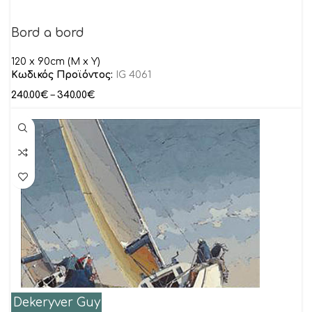
Bord a bord
120 x 90cm (M x Y)
Κωδικός Προϊόντος:
IG 4061
240.00
€
–
340.00
€
Dekeryver Guy