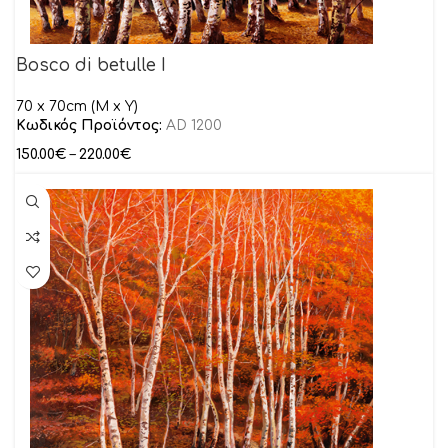
Bosco di betulle I
70 x 70cm (M x Y)
Κωδικός Προϊόντος:
AD 1200
150.00
€
–
220.00
€