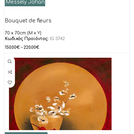
Messely Johan
Bouquet de fleurs
70 x 70cm (M x Y)
Κωδικός Προϊόντος:
IG 3742
150.00
€
–
220.00
€