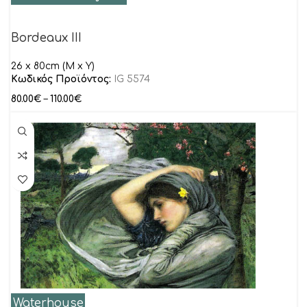
Bordeaux III
26 x 80cm (M x Y)
Κωδικός Προϊόντος:
IG 5574
80.00
€
–
110.00
€
Waterhouse