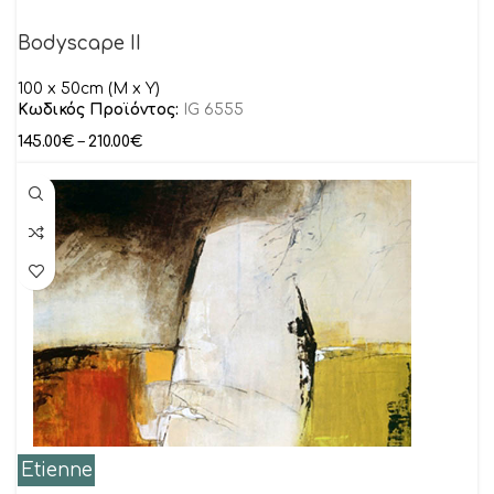
Bodyscape II
100 x 50cm (M x Y)
Κωδικός Προϊόντος:
IG 6555
145.00
€
–
210.00
€
Etienne