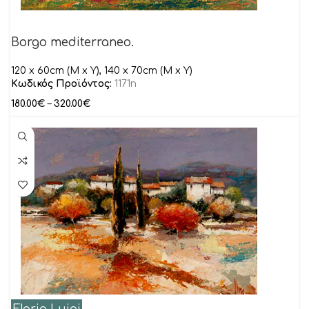
Borgo mediterraneo.
120 x 60cm (M x Y), 140 x 70cm (M x Y)
Κωδικός Προϊόντος:
1171n
180.00
€
–
320.00
€