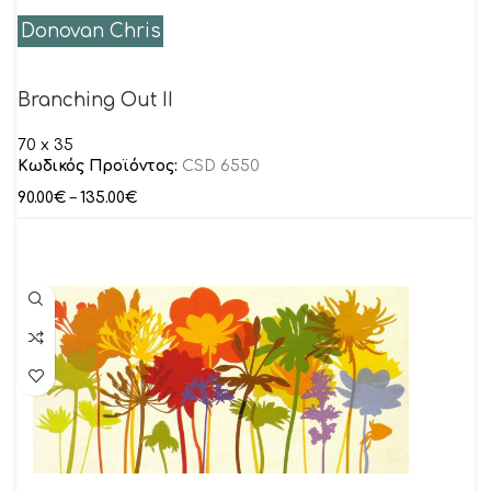
Donovan Chris
Branching Out II
70 x 35
Κωδικός Προϊόντος:
CSD 6550
90.00
€
–
135.00
€