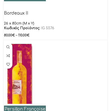
Bordeaux II
26 x 80cm (M x Y)
Κωδικός Προϊόντος:
IG 5576
80.00
€
–
110.00
€
Persillon Françoise