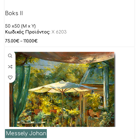
Boks II
50 x50 (M x Y)
Κωδικός Προϊόντος:
X 6203
75.00
€
–
110.00
€
Messely Johan