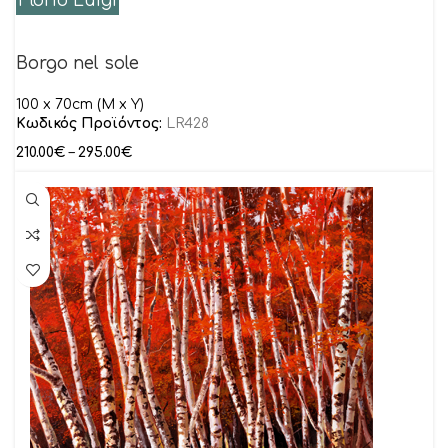
Florio Luigi
Borgo nel sole
100 x 70cm (M x Y)
Κωδικός Προϊόντος:
LR428
210.00
€
–
295.00
€