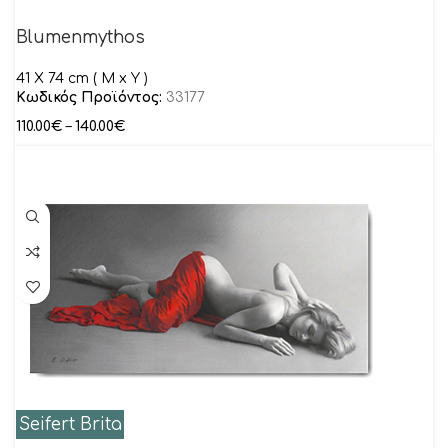
Blumenmythos
41 Χ 74 cm ( M x Y )
Κωδικός Προϊόντος:
33177
110.00
€
–
140.00
€
Seifert Brita