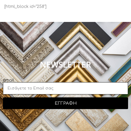
[html_block id="258"]
NEWSLETTER
email
ΕΓΓΡΑΦΗ