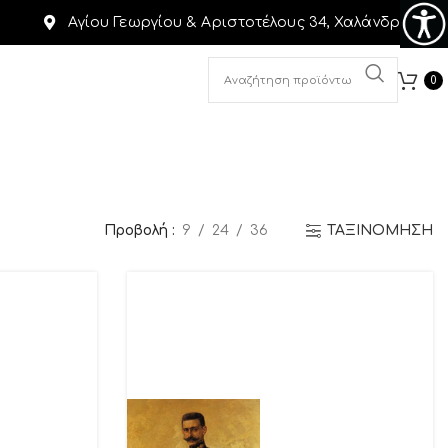
Αγίου Γεωργίου & Αριστοτέλους 34, Χαλάνδρι
0
Προβολή
9
24
36
ΤΑΞΙΝΟΜΗΣΗ