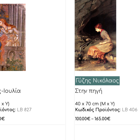
Γύζης Νικόλαος
-Ιουλία
Στην πηγή
 x Y)
40 x 70 cm (M x Y)
ϊόντος:
LB 827
Κωδικός Προϊόντος:
LB 406
0
€
100.00
€
–
165.00
€