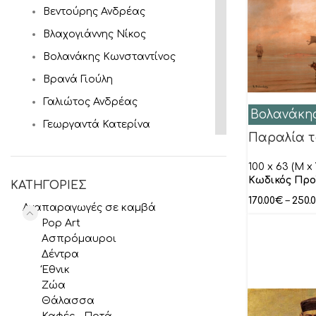
Βεντούρης Ανδρέας
Βλαχογιάννης Νίκος
Βολανάκης Κωνσταντίνος
Βρανά Γιούλη
Γαλιώτος Ανδρέας
Βολανάκης
Γεωργαντά Κατερίνα
Παραλία τ
Γκατζώνης Μιλτιάδης
100 x 63 (M x 
Γκάτης Αντρέας
Κωδικός Προ
ΚΑΤΗΓΟΡΙΕΣ
Γύζης Νικόλαος
170.00
€
–
250.
Αναπαραγωγές σε καμβά
Θεόφιλος
Pop Art
Ιακωβίδης Γεώργιος
Ασπρόμαυροι
Δέντρα
Ιάσων
Έθνικ
Καγιάς Αλέξανδρος
Ζώα
Θάλασσα
Καλύβας Γιώργος