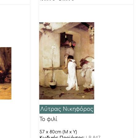
Λύτρας Νικηφόρος
Το φιλί
57 x 80cm (M x Y)
Κωδικός Προϊόντος:
LB 847