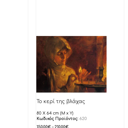
Το κερί της βλάχας
80 X 64 cm (M x Y)
Κωδικός Προϊόντος:
620
150.00
€
–
210.00
€