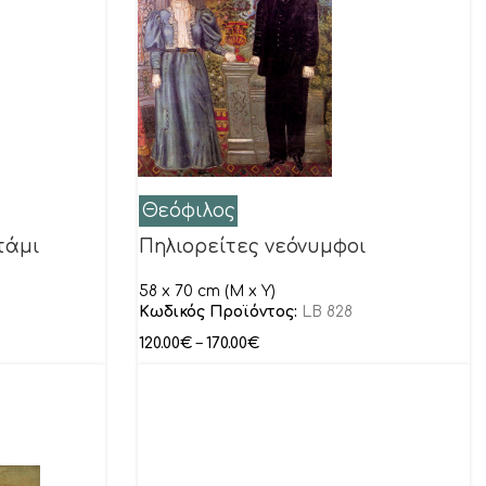
Θεόφιλος
τάμι
Πηλιορείτες νεόνυμφοι
58 x 70 cm (M x Y)
Κωδικός Προϊόντος:
LB 828
120.00
€
–
170.00
€