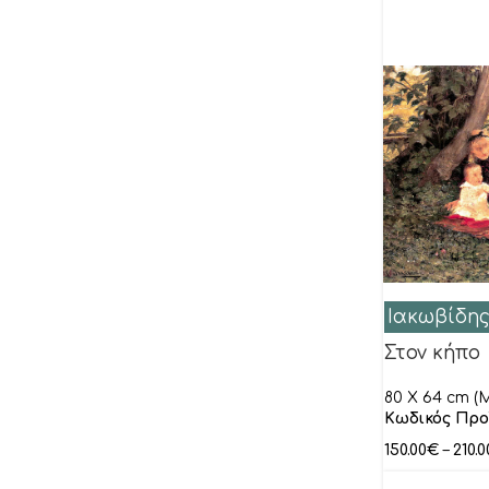
Alba Andreas
Allaire Lydie
Alma-Tadema
Amrhein Elvira
Anonymous
Antonio di Viccaro
Armgart Rose Richter
ARVEE
Assaf Frank
Ιακωβίδης
Aubonne Isabelle
Στον κήπο
Bacci Leonardo
80 X 64 cm (M
Bak Karol
Κωδικός Προ
Ball Veronique
150.00
€
–
210.0
Banerjee Ishita