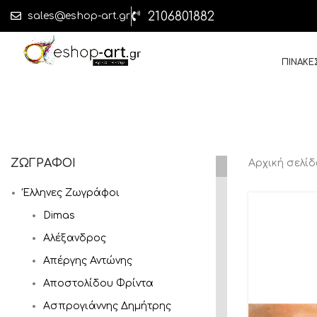
2106801882
sales@eshop-art.gr
ΠΙΝΑΚΕ
ΖΩΓΡΑΦΟΙ
Αρχική σελί
Έλληνες Ζωγράφοι
Dimas
Αλέξανδρος
Απέργης Αντώνης
Αποστολίδου Φρίντα
Ασπρογιάννης Δημήτρης