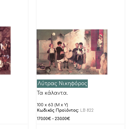
Λύτρας Νικηφόρος
Τα κάλαντα.
100 x 63 (M x Y)
Κωδικός Προϊόντος:
LB 822
170.00
€
–
230.00
€