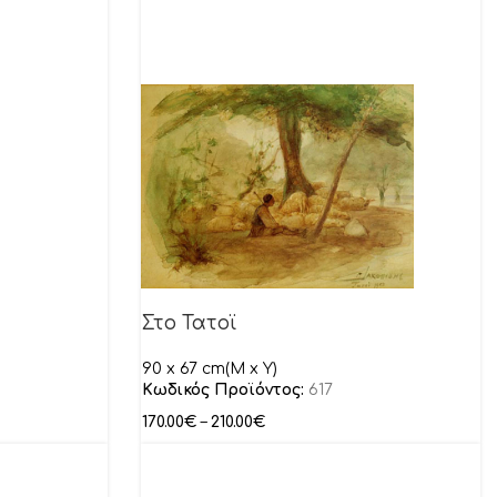
Στο Τατοϊ
90 x 67 cm(M x Y)
Κωδικός Προϊόντος:
617
170.00
€
–
210.00
€