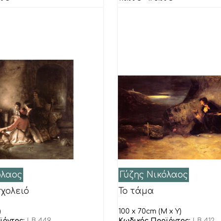
όλαος
Γύζης Νικόλαος
σχολειό
Το τάμα
)
100 x 70cm (M x Y)
ϊόντος:
LB 449
Κωδικός Προϊόντος:
LB 412