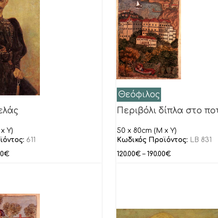
Θεόφιλος
ελάς
Περιβόλι δίπλα στο πο
x Y)
50 x 80cm (M x Y)
ϊόντος:
611
Κωδικός Προϊόντος:
LB 831
00
€
120.00
€
–
190.00
€