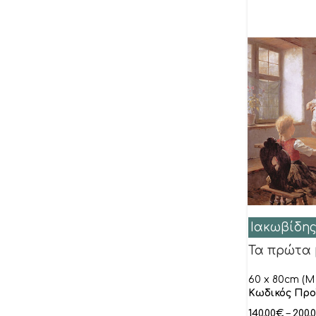
Barthez Gabor
Bassetti Andrea
Baxter Jered
Becam
Behrens Howard
Beklan
Benjamin
Bennett Paul
Benson Pierre
Berenhoilz Richard
Ιακωβίδης
Bernard Anne
Τα πρώτα
Biddle Trish
60 x 80cm (M 
Blake Lindsay
Κωδικός Προ
Blanco Alex
140.00
€
–
200.