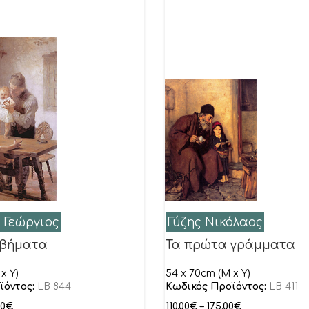
 Γεώργιος
Γύζης Νικόλαος
 βήματα
Τα πρώτα γράμματα
x Y)
54 x 70cm (M x Y)
ϊόντος:
LB 844
Κωδικός Προϊόντος:
LB 411
00
€
110.00
€
–
175.00
€