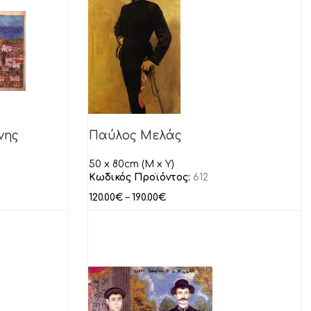
νης
Παύλος Μελάς
50 x 80cm (M x Y)
Κωδικός Προϊόντος:
612
120.00
€
–
190.00
€