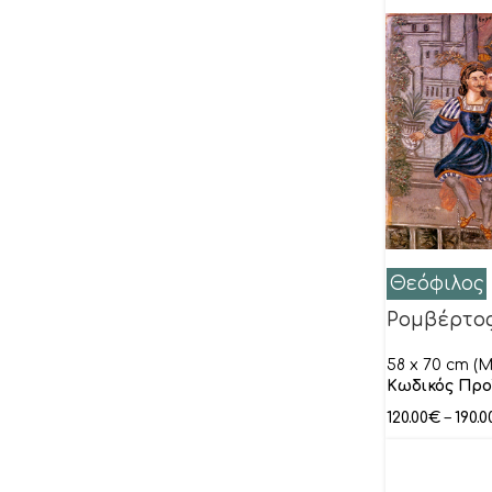
Ρώμας Μπεν
Σεργκενλίδης Κρυωνάς
Σιδεράς Δημήτρης
Σπύρος
Σχοινάς Κώστας
Τσεκούρα Χάρις
Τσιμογιάννης Λευτέρης
Χατζηκυριάκος-Γκίκας Νίκος
Θεόφιλος
Χρονόπουλος
Ρομβέρτος
Χώνιας Tάσος
58 x 70 cm (M
Ψωμάς Δημήτρης
Κωδικός Προ
Κτενίδης Λάζαρος
120.00
€
–
190.0
Ξένοι Ζωγράφοι
Aeffner Thomas