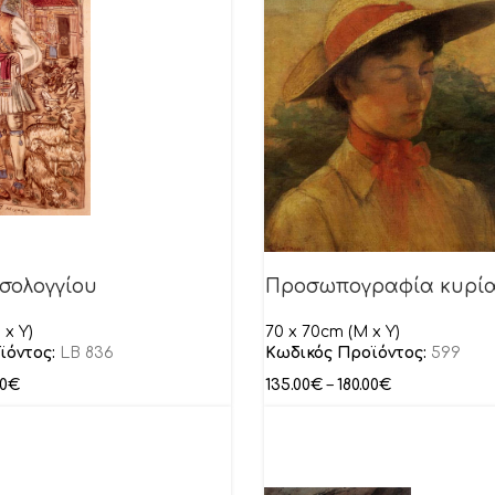
σολογγίου
Προσωπογραφία κυρί
 x Y)
70 x 70cm (M x Y)
ϊόντος:
LB 836
Κωδικός Προϊόντος:
599
00
€
135.00
€
–
180.00
€