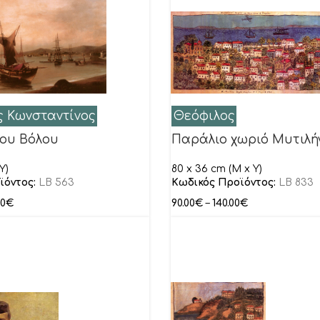
 Κωνσταντίνος
Θεόφιλος
ου Βόλου
Παράλιο χωριό Μυτιλή
Y)
80 x 36 cm (M x Y)
ϊόντος:
LB 563
Κωδικός Προϊόντος:
LB 833
00
€
90.00
€
–
140.00
€