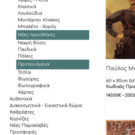
Καφές - Ποτά
Καραγιάννη Έβελυν
Κλασικά
Λουλούδια
Καραδήμας Τάσος
Μοντέρνοι πίνακες
Καραμέτας Αλέξανδρος
Μπαλέτο - Χορός
Κιοσέογλου Πέτρος
Νέες προσθήκες
Νεκρή Φύση
Κοντόπουλος Κωνσταντίνος
Παιδικά
Κούκα Φώφη
Πόλεις
Κουρτεσιώτης Δημήτρης
Προτειvόμενα
Παύλος Μ
Τοπία
Κούτρικας Ιωάννης
Φιγούρες
60 x 80cm (M 
Κρουμπούζος Κωνσταντίνος
Φωτογραφικά
Κωδικός Προ
Κωστούλας Κωνσταντίνος
Χάρτες
140.00
€
–
200.
Αυθεντικά
Λιανός
Διακοσμητικά - Εικαστικά δώρα
Λύτρας Νικηφόρος
Καθρέφτες
Κορνίζες
Μαλέας Κωνσταντίνος
Νέες Παραλαβές
Μανωλάτος Κώστας
Προσφορές