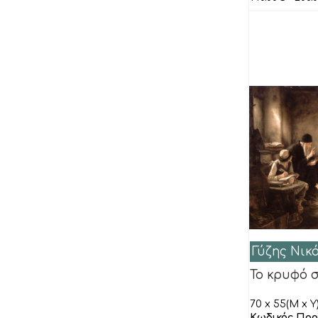
Blondel Sandrine
Boldini G.
Bonnet Sophie
Bosboom Leon
Brown Dalton
Burke Tyler
Butcher Dave
Cadoret Virginie
Camargo
Candon Frederick
Carter Brian
Γύζης Νικ
Casaro Renato
Το κρυφό 
Cazal Cedric
70 x 55(M x Y
Ceccarelli Laura
Κωδικός Προ