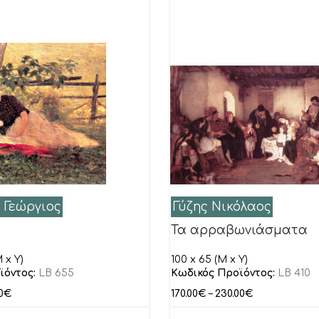
 Γεώργιος
Γύζης Νικόλαος
Τα αρραβωνιάσματα
 x Y)
100 x 65 (M x Y)
ϊόντος:
LB 655
Κωδικός Προϊόντος:
LB 410
0
€
170.00
€
–
230.00
€