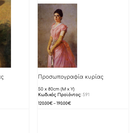
ας
Προσωπογραφία κυρίας
50 x 80cm (M x Y)
Κωδικός Προϊόντος:
591
120.00
€
–
190.00
€