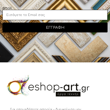
email
ΕΓΓΡΑΦΗ
Για οποιαδήποτε απορία – διευκρίνιση μην