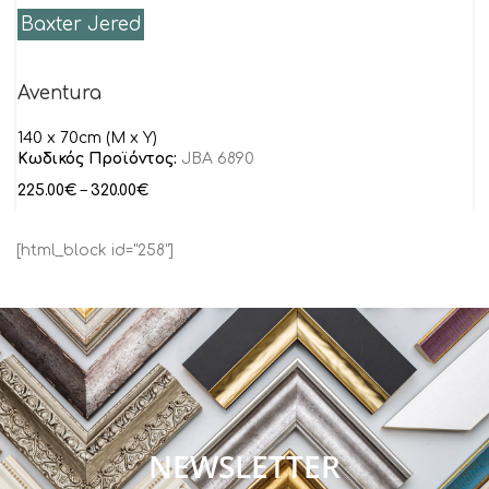
Baxter Jered
Aventura
140 x 70cm (M x Y)
Κωδικός Προϊόντος:
JBA 6890
225.00
€
–
320.00
€
[html_block id="258"]
NEWSLETTER