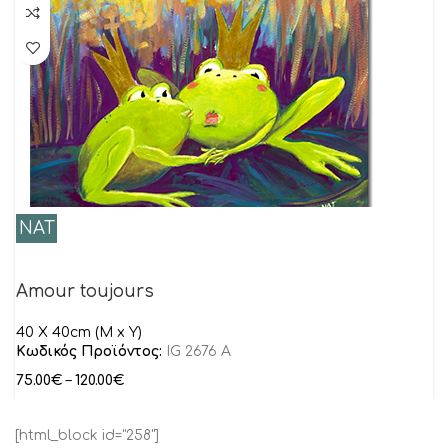
NAT
Amour toujours
40 Χ 40cm (Μ x Υ)
Κωδικός Προϊόντος:
IG 2676 A
75.00
€
–
120.00
€
[html_block id="258"]