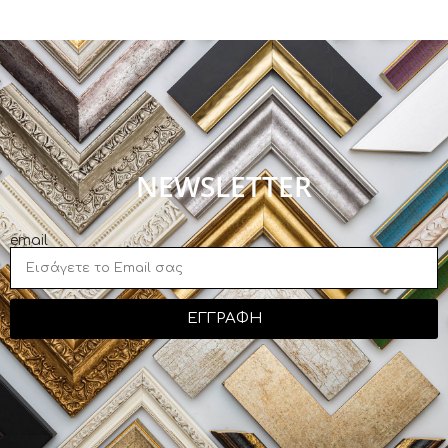
NEWSLETTER
email
ΕΓΓΡΑΦΗ