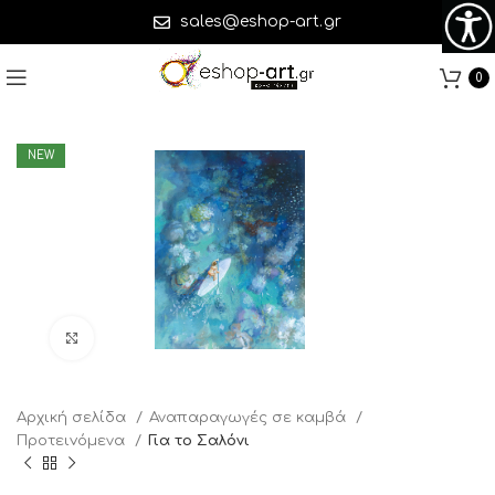
sales@eshop-art.gr
0
NEW
Click to enlarge
Αρχική σελίδα
Αναπαραγωγές σε καμβά
Προτειvόμενα
Για το Σαλόνι