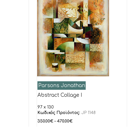
Parsons Jonathan
Abstract Collage I
97 x 130
Κωδικός Προϊόντος:
JP 1148
350.00
€
–
470.00
€