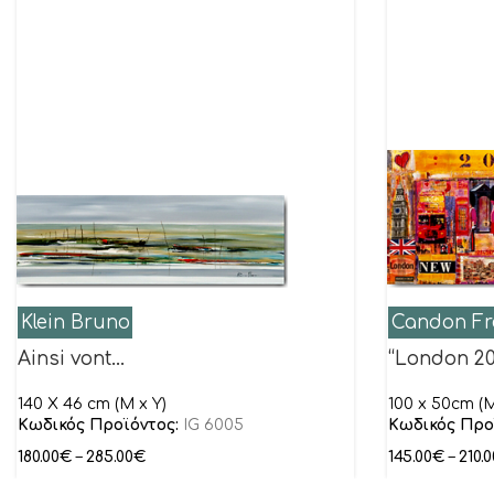
Klein Bruno
Candon Fr
Ainsi vont…
“London 20
140 X 46 cm (M x Y)
100 x 50cm (M
Κωδικός Προϊόντος:
IG 6005
Κωδικός Προ
180.00
€
–
285.00
€
145.00
€
–
210.0