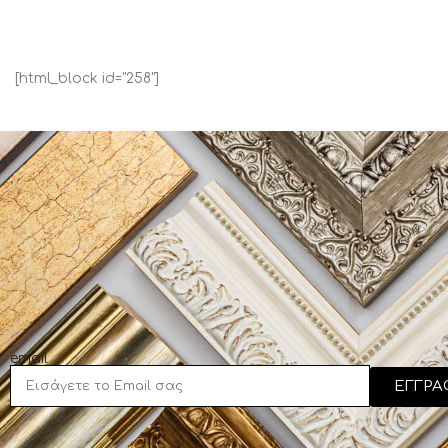
[html_block id="258"]
email
ΕΓΓΡΑ