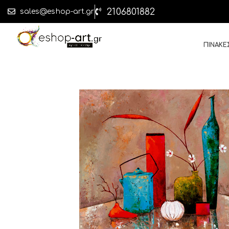
2106801882
sales@eshop-art.gr
ΠΙΝΑΚΕ