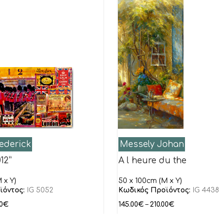
ederick
Messely Johan
12”
A l heure du the
 x Y)
50 x 100cm (M x Y)
ϊόντος:
IG 5052
Κωδικός Προϊόντος:
IG 4438
0
€
145.00
€
–
210.00
€