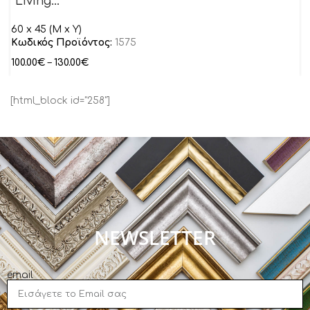
“Living…”
60 x 45 (M x Y)
Κωδικός Προϊόντος:
1575
100.00
€
–
130.00
€
[html_block id="258"]
NEWSLETTER
email